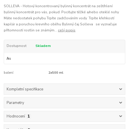
SOLLEVA - Hotový koncentrovaný bylinný koncentrát na zeštíhlení
bylinný koncentrát pro vás, pokud: Pociťujte těžké a/nebo oteklé nohy
Máte nedostatek pohybu Trpíte zadržováním vody Trpíte křehkostí
kapilár a poruchou krevního oběhu Bylinný čaj Solleva se vyznačuje
přítomností rostlin se známým...
celý popis
Dostupnost
Skladem
/
ks
balení:
2x500 ml
Kompletní specifikace
Parametry
Hodnocení
1