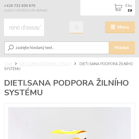
0
ks
+420 732 930 670
za
osobní návštěva dle dohody
Menu
Hledat
Úvod
DIETI.SANA DOPLŇKY STRAVY
DIETI.SANA PODPORA ŽILNÍHO
SYSTÉMU
DIETI.SANA PODPORA ŽILNÍHO
SYSTÉMU