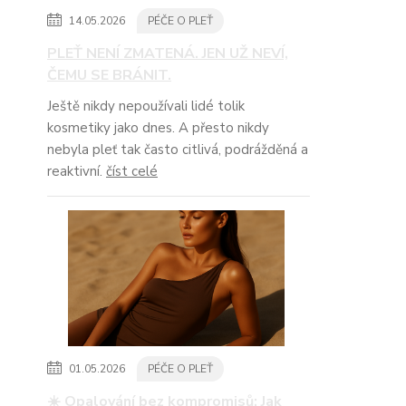
14.05.2026
PÉČE O PLEŤ
PLEŤ NENÍ ZMATENÁ. JEN UŽ NEVÍ,
ČEMU SE BRÁNIT.
Ještě nikdy nepoužívali lidé tolik
kosmetiky jako dnes. A přesto nikdy
nebyla pleť tak často citlivá, podrážděná a
reaktivní.
číst celé
01.05.2026
PÉČE O PLEŤ
☀️ Opalování bez kompromisů: Jak