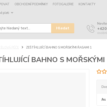
UPOVAT
OBCHODNÍ PODMÍNKY
FOTOGALERIE
KONTAKTY
é pleti
Nevíte
Hledat
+420
osobní
TĚLOVÁ PÉČE
ZEŠTÍHLUJÍCÍ BAHNO S MOŘSKÝMI ŘASAMI 1
TÍHLUJÍCÍ BAHNO S MOŘSKÝMI
Dos
/
ks