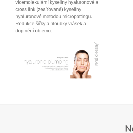
vícemolekulární kyseliny hyaluronové a
cross link (zesíťované) kyseliny
hyaluronové
metodou micropattingu.
Redukce šířky a hloubky vrásek a
doplnění objemu.
N