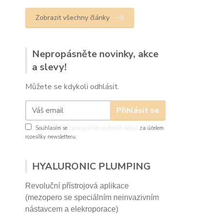
Zobrazit všechny články
Nepropásněte novinky, akce
a slevy!
Můžete se kdykoli odhlásit.
Přihlásit se
Souhlasím se
zpracováním osobních údajů
za účelem
rozesílky newsletteru.
HYALURONIC PLUMPING
Revoluční přístrojová aplikace
(mezopero se speciálním neinvazivním
nástavcem a elekroporace)