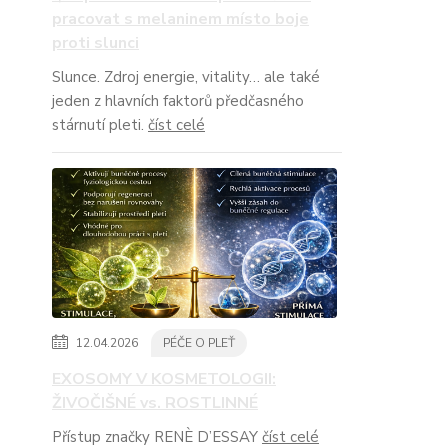
pracovat s melaninem místo boje
proti slunci
Slunce. Zdroj energie, vitality… ale také
jeden z hlavních faktorů předčasného
stárnutí pleti.
číst celé
12.04.2026
PÉČE O PLEŤ
EXOSOMY V KOSMETOLOGII:
ŽIVOČIŠNÉ vs. ROSTLINNÉ
Přístup značky RENÈ D’ESSAY
číst celé