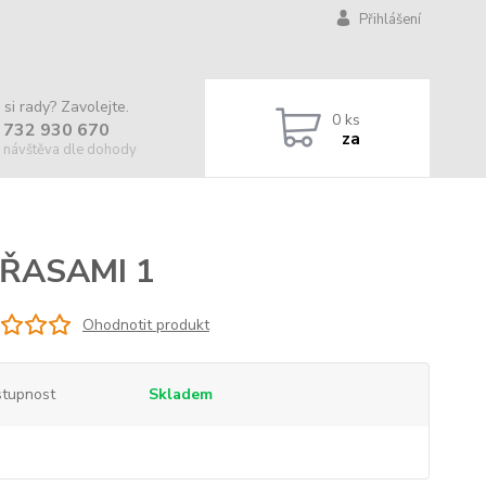
Přihlášení
 si rady? Zavolejte.
0
ks
 732 930 670
za
 návštěva dle dohody
 ŘASAMI 1
Ohodnotit produkt
tupnost
Skladem