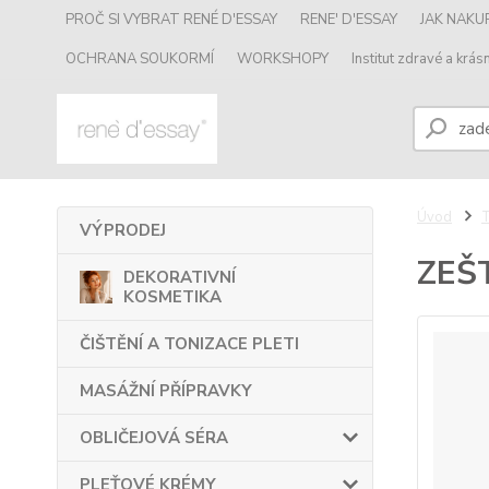
PROČ SI VYBRAT RENÉ D'ESSAY
RENE' D'ESSAY
JAK NAK
OCHRANA SOUKORMÍ
WORKSHOPY
Institut zdravé a krásn
Úvod
VÝPRODEJ
ZEŠ
DEKORATIVNÍ
KOSMETIKA
ČIŠTĚNÍ A TONIZACE PLETI
MASÁŽNÍ PŘÍPRAVKY
OBLIČEJOVÁ SÉRA
PLEŤOVÉ KRÉMY