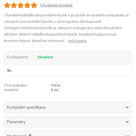
Ohodnotit produkt
CharakteristikaBiodisponibilní kyslík v podobě micelárního preparátu je
zdrojem nascentního kyslíku s biologickou dostupností.
Vznikající molekulární kyslík je zdrojem energie pro mitochondriální
dýchání. Aktivní látkyBiodisponibilní kyslík, kyselina hyaluronová,
kyselina fytová, kyselina citronová,...
celý popis
Dostupnost
Skladem
/
ks
Číslo produktu:
OX14
množství:
5 ml
Kompletní specifikace
Parametry