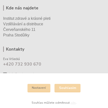
Kde nás najdete
Institut zdravé a krásné pleti
Vzdělávání a distribuce
Červeňanského 11
Praha Stodůlky
Kontakty
Eva Vršecká
+420 732 930 670
info@cechyrenedessay.cz
Souhlasím
Nastavení
Souhlas můžete odmítnout
zde
.