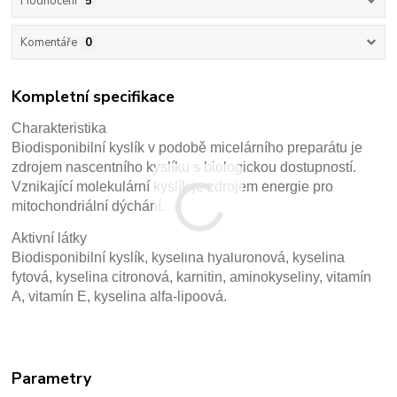
Hodnocení
5
Komentáře
0
Kompletní specifikace
Charakteristika
Biodisponibilní kyslík v podobě micelárního preparátu je
zdrojem
nascentního kyslíku s biologickou dostupností.
Vznikající
molekulární kyslík je zdrojem energie pro
mitochondriální dýchání.
Aktivní látky
Biodisponibilní kyslík, kyselina hyaluronová, kyselina
fytová,
kyselina citronová, karnitin, aminokyseliny, vitamín
A, vitamín E,
kyselina alfa-lipoová.
Parametry