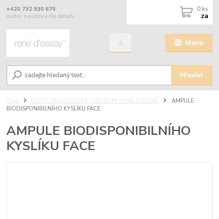
0
ks
+420 732 930 670
za
osobní návštěva dle dohody
Menu
Hledat
Úvod
BIOTECHNOLOGICKÁ OŠETŘENÍ RENÉ D’ESSAY
AMPULE
BIODISPONIBILNÍHO KYSLÍKU FACE
AMPULE BIODISPONIBILNÍHO
KYSLÍKU FACE