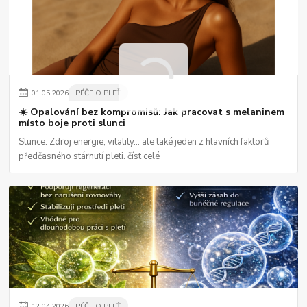
01
.
05
.
2026
PÉČE O PLEŤ
☀️ Opalování bez kompromisů: Jak pracovat s melaninem
místo boje proti slunci
Slunce. Zdroj energie, vitality… ale také jeden z hlavních faktorů
předčasného stárnutí pleti.
číst celé
12
.
04
.
2026
PÉČE O PLEŤ