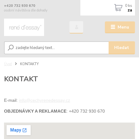
0
ks
+420 732 930 670
za
osobní návštěva dle dohody
Menu
Hledat
Úvod
KONTAKTY
KONTAKT
E-mail:
info@cechyrenedessay.cz
OBJEDNÁVKY A REKLAMACE
: +420 732 930 670