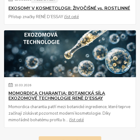
EXOSOMY V KOSMETOLOGII: ŽIVOČIŠNÉ vs. ROSTLINNÉ
Přístup značky RENÈ D’ESSAY
číst celé
10
.
03
.
2026
MOMORDICA CHARANTIA: BOTANICKÁ SÍLA
EXOZOMOVÉ TECHNOLOGIE RENÈ D’ESSAY
Momordica charantia patří mezi botanické ingredience, které teprve
začínají získávat pozornost moderní kosmetologie. Díky
mimořádně bohatému profilu b...
číst celé