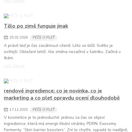
celý článek
Tělo po zimě funguje jinak
25
.
02
.
2026
PÉČE O PLEŤ
A právě teď je čas zasáhnout cíleně. Léto se blíží. Světlo je
ostřejší. Oblečení lehčí. Ale změna nezačíná v šatníku. Začíná v
tkáni.
celý článek
rendové ingredience: co je novinka, co je
marketing a co pleť opravdu ocení dlouhodobě
17
.
12
.
2025
PÉČE O PLEŤ
V kosmetice je to jednoduché: jednou za čas se objeví
ingredience, která má energii titulní stránky. PDRN. Exosomy.
Fermenty. “Skin barrier boosters”. Zní to chytře, vypadá to nadějně,