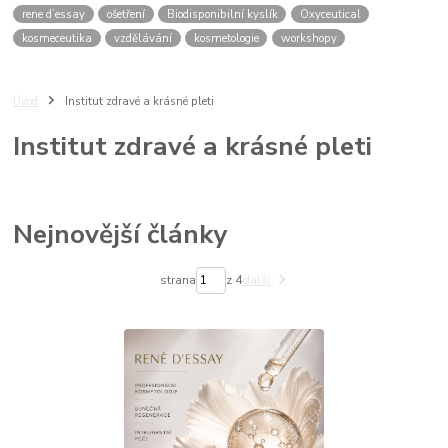
rene d’essay
ošetření
Biodisponibilní kyslík
Oxyceutical
kosmeceutika
vzdělávání
kosmetologie
workshopy
Úvod
Institut zdravé a krásné pleti
Institut zdravé a krásné pleti
Nejnovější články
strana
z 4
další