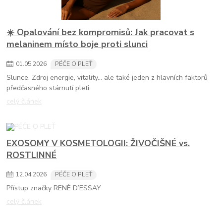
☀️ Opalování bez kompromisů: Jak pracovat s
melaninem místo boje proti slunci
01
.
05
.
2026
PÉČE O PLEŤ
Slunce. Zdroj energie, vitality… ale také jeden z hlavních faktorů
předčasného stárnutí pleti.
celý článek
EXOSOMY V KOSMETOLOGII: ŽIVOČIŠNÉ vs.
ROSTLINNÉ
12
.
04
.
2026
PÉČE O PLEŤ
Přístup značky RENÈ D’ESSAY
celý článek