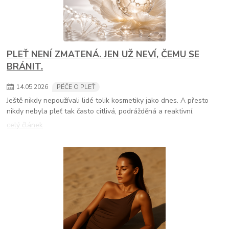
PLEŤ NENÍ ZMATENÁ. JEN UŽ NEVÍ, ČEMU SE
BRÁNIT.
14
.
05
.
2026
PÉČE O PLEŤ
Ještě nikdy nepoužívali lidé tolik kosmetiky jako dnes. A přesto
nikdy nebyla pleť tak často citlivá, podrážděná a reaktivní.
celý článek