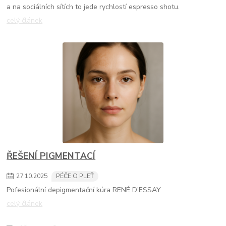
a na sociálních sítích to jede rychlostí espresso shotu.
celý článek
ŘEŠENÍ PIGMENTACÍ
27
.
10
.
2025
PÉČE O PLEŤ
Pofesionální depigmentační kúra RENÉ D’ESSAY
celý článek