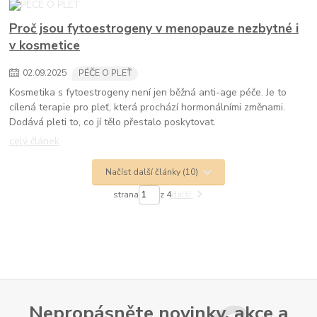
Proč jsou fytoestrogeny v menopauze nezbytné i
v kosmetice
02
.
09
.
2025
PÉČE O PLEŤ
Kosmetika s fytoestrogeny není jen běžná anti-age péče. Je to
cílená terapie pro pleť, která prochází hormonálními změnami.
Dodává pleti to, co jí tělo přestalo poskytovat.
celý článek
Načíst další články (10)
strana
z 4
další
Nepropásněte novinky, akce a