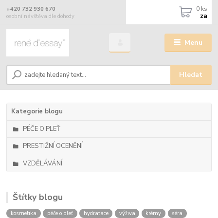
0
ks
+420 732 930 670
za
osobní návštěva dle dohody
Menu
Hledat
Kategorie blogu
PÉČE O PLEŤ
PRESTIŽNÍ OCENĚNÍ
VZDĚLÁVÁNÍ
Štítky blogu
kosmetika
péče o pleť
hydratace
výživa
krémy
séra