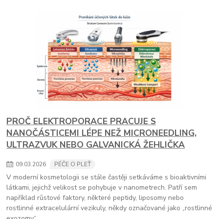
PROČ ELEKTROPORACE PRACUJE S
NANOČÁSTICEMI LÉPE NEŽ MICRONEEDLING,
ULTRAZVUK NEBO GALVANICKÁ ŽEHLIČKA
09
.
03
.
2026
PÉČE O PLEŤ
V moderní kosmetologii se stále častěji setkáváme s bioaktivními
látkami, jejichž velikost se pohybuje v nanometrech. Patří sem
například růstové faktory, některé peptidy, liposomy nebo
rostlinné extracelulární vezikuly, někdy označované jako „rostlinné
exozomy“.