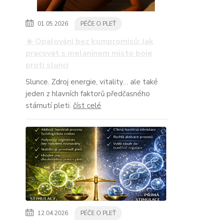
01.05.2026
PÉČE O PLEŤ
☀️ Opalování bez kompromisů: Jak
pracovat s melaninem místo boje
proti slunci
Slunce. Zdroj energie, vitality… ale také
jeden z hlavních faktorů předčasného
stárnutí pleti.
číst celé
12.04.2026
PÉČE O PLEŤ