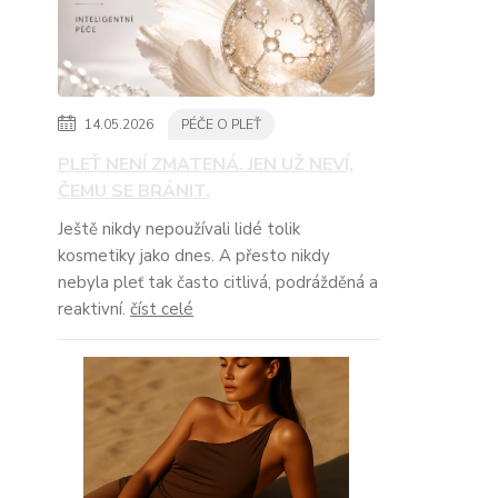
14.05.2026
PÉČE O PLEŤ
PLEŤ NENÍ ZMATENÁ. JEN UŽ NEVÍ,
ČEMU SE BRÁNIT.
Ještě nikdy nepoužívali lidé tolik
kosmetiky jako dnes. A přesto nikdy
nebyla pleť tak často citlivá, podrážděná a
reaktivní.
číst celé