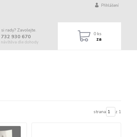
Přihlášení
 si rady? Zavolejte.
0
ks
 732 930 670
za
 návštěva dle dohody
strana
z 1