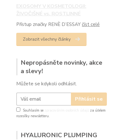
EXOSOMY V KOSMETOLOGII:
ŽIVOČIŠNÉ vs. ROSTLINNÉ
Přístup značky RENÈ D’ESSAY
číst celé
Zobrazit všechny články
Nepropásněte novinky, akce
a slevy!
Můžete se kdykoli odhlásit.
Přihlásit se
Souhlasím se
zpracováním osobních údajů
za účelem
rozesílky newsletteru.
HYALURONIC PLUMPING