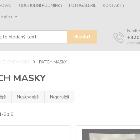
UPOVAT
OBCHODNÍ PODMÍNKY
FOTOGALERIE
KONTAKTY
é pleti
Nevíte
Hledat
+420
osobní
PLEŤOVÉ MASKY
PATCH MASKY
CH MASKY
jší
Nejlevnější
Nejdražší
1-6 z 6