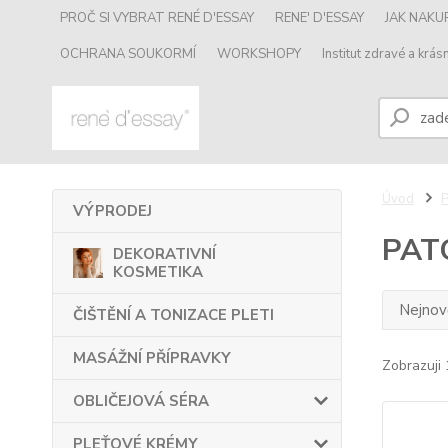
PROČ SI VYBRAT RENÉ D'ESSAY
RENE' D'ESSAY
JAK NAK
OCHRANA SOUKORMÍ
WORKSHOPY
Institut zdravé a krásn
Úvod
VÝPRODEJ
PAT
DEKORATIVNÍ
KOSMETIKA
Nejnově
ČIŠTĚNÍ A TONIZACE PLETI
MASÁŽNÍ PŘÍPRAVKY
Zobrazuji 
OBLIČEJOVÁ SÉRA
PLEŤOVÉ KRÉMY