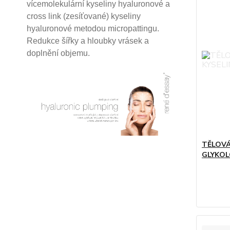
vícemolekulární kyseliny hyaluronové a
cross link (zesíťované) kyseliny
hyaluronové
metodou micropattingu.
Redukce šířky a hloubky vrásek a
doplnění objemu.
TĚLOVÁ
GLYKO