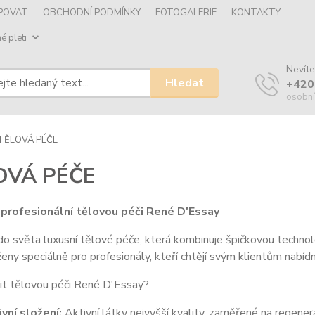
UPOVAT
OBCHODNÍ PODMÍNKY
FOTOGALERIE
KONTAKTY
é pleti
Nevíte
Hledat
+420
osobní
TĚLOVÁ PÉČE
OVÁ PÉČE
profesionální tělovou péči René D'Essay
o světa luxusní tělové péče, která kombinuje špičkovou techno
ženy speciálně pro profesionály, kteří chtějí svým klientům nab
it tělovou péči René D'Essay?
ivní složení:
Aktivní látky nejvyšší kvality, zaměřené na regenera