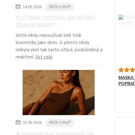
14.05.2026
PÉČE O PLEŤ
PLEŤ NENÍ ZMATENÁ. JEN UŽ NEVÍ,
ČEMU SE BRÁNIT.
Ještě nikdy nepoužívali lidé tolik
kosmetiky jako dnes. A přesto nikdy
nebyla pleť tak často citlivá, podrážděná a
reaktivní.
číst celé
MASKA 
POPRSÍ
01.05.2026
PÉČE O PLEŤ
☀️ Opalování bez kompromisů: Jak