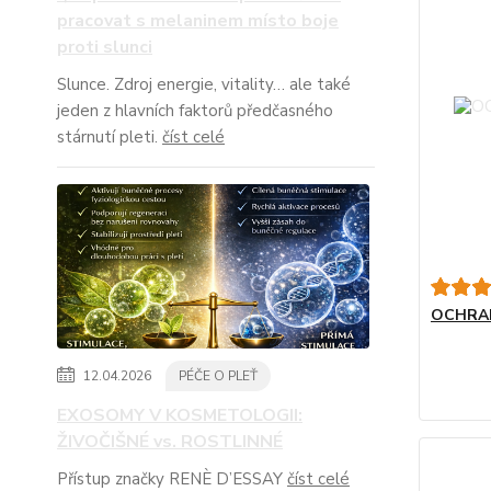
pracovat s melaninem místo boje
proti slunci
Slunce. Zdroj energie, vitality… ale také
jeden z hlavních faktorů předčasného
stárnutí pleti.
číst celé
OCHRAN
12.04.2026
PÉČE O PLEŤ
EXOSOMY V KOSMETOLOGII:
ŽIVOČIŠNÉ vs. ROSTLINNÉ
Přístup značky RENÈ D’ESSAY
číst celé