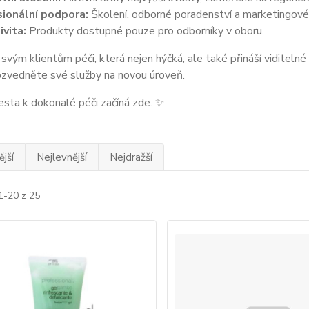
ionální podpora:
Školení, odborné poradenství a marketingové 
ivita:
Produkty dostupné pouze pro odborníky v oboru.
svým klientům péči, která nejen hýčká, ale také přináší viditel
ozvedněte své služby na novou úroveň.
sta k dokonalé péči začíná zde. ✨
jší
Nejlevnější
Nejdražší
1-20 z 25