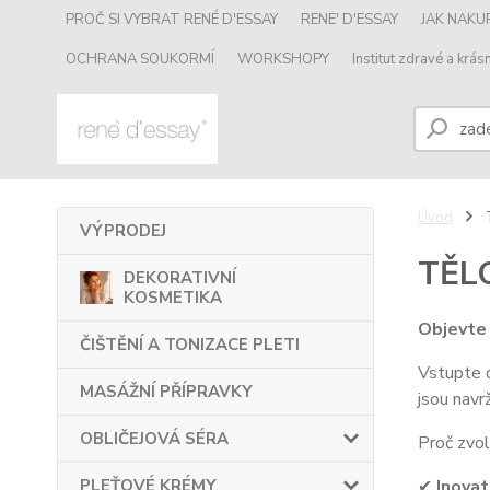
PROČ SI VYBRAT RENÉ D'ESSAY
RENE' D'ESSAY
JAK NAK
OCHRANA SOUKORMÍ
WORKSHOPY
Institut zdravé a krásn
Úvod
VÝPRODEJ
TĚL
DEKORATIVNÍ
KOSMETIKA
Objevte 
ČIŠTĚNÍ A TONIZACE PLETI
Vstupte d
MASÁŽNÍ PŘÍPRAVKY
jsou navr
OBLIČEJOVÁ SÉRA
Proč zvol
PLEŤOVÉ KRÉMY
✔
Inovat