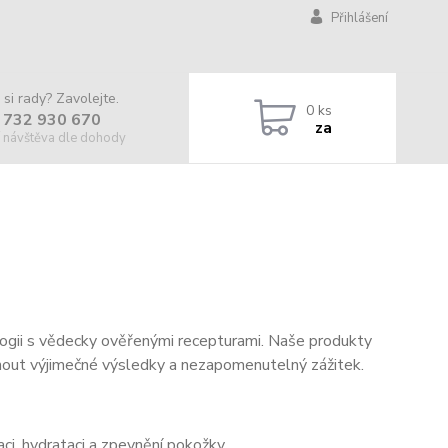
Přihlášení
 si rady? Zavolejte.
0
ks
 732 930 670
za
 návštěva dle dohody
logii s vědecky ověřenými recepturami. Naše produkty
ídnout výjimečné výsledky a nezapomenutelný zážitek.
ci, hydrataci a zpevnění pokožky.