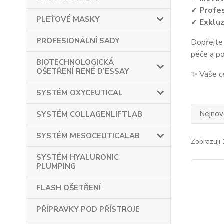
✔
Profes
PLEŤOVÉ MASKY
✔
Exkluz
PROFESIONÁLNÍ SADY
Dopřejte 
péče a p
BIOTECHNOLOGICKÁ
OŠETŘENÍ RENÉ D’ESSAY
✨ Vaše ce
SYSTÉM OXYCEUTICAL
Nejnově
SYSTÉM COLLAGENLIFTLAB
SYSTÉM MESOCEUTICALAB
Zobrazuji 
SYSTÉM HYALURONIC
PLUMPING
FLASH OŠETŘENÍ
PŘÍPRAVKY POD PŘÍSTROJE