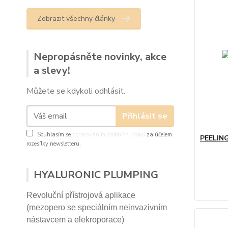
Zobrazit všechny články
Nepropásněte novinky, akce
a slevy!
Můžete se kdykoli odhlásit.
Přihlásit se
Souhlasím se
zpracováním osobních údajů
za účelem
PEELIN
rozesílky newsletteru.
HYALURONIC PLUMPING
Revoluční přístrojová aplikace
(mezopero se speciálním neinvazivním
nástavcem a elekroporace)