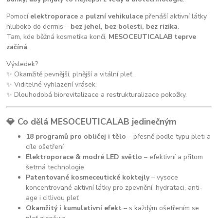
Pomocí
elektroporace
a
pulzní vehikulace
přenáší aktivní látky
hluboko do dermis –
bez jehel, bez bolesti, bez rizika
.
Tam, kde běžná kosmetika končí,
MESOCEUTICALAB teprve
začíná
.
Výsledek?
✨ Okamžitě pevnější, plnější a vitální pleť.
✨ Viditelné vyhlazení vrásek.
✨ Dlouhodobá biorevitalizace a restrukturalizace pokožky.
💎 Co dělá MESOCEUTICALAB jedinečným
18 programů pro obličej i tělo
– přesně podle typu pleti a
cíle ošetření
Elektroporace & modré LED světlo
– efektivní a přitom
šetrná technologie
Patentované kosmeceutické koktejly
– vysoce
koncentrované aktivní látky pro zpevnění, hydrataci, anti-
age i citlivou pleť
Okamžitý i kumulativní efekt
– s každým ošetřením se