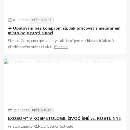
01
.
05
.
2026
PÉČE O PLEŤ
☀️ Opalování bez kompromisů: Jak pracovat s melaninem
místo boje proti slunci
Slunce. Zdroj energie, vitality… ale také jeden z hlavních faktorů
předčasného stárnutí pleti.
číst celé
12
.
04
.
2026
PÉČE O PLEŤ
EXOSOMY V KOSMETOLOGII: ŽIVOČIŠNÉ vs. ROSTLINNÉ
Přístup značky RENÈ D’ESSAY
číst celé