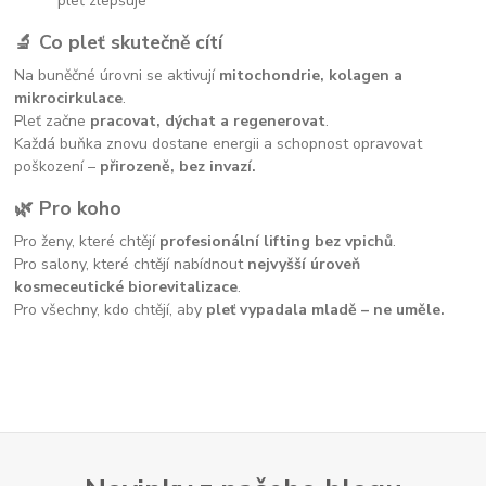
pleť zlepšuje
🔬 Co pleť skutečně cítí
Na buněčné úrovni se aktivují
mitochondrie, kolagen a
mikrocirkulace
.
Pleť začne
pracovat, dýchat a regenerovat
.
Každá buňka znovu dostane energii a schopnost opravovat
poškození –
přirozeně, bez invazí.
🌿 Pro koho
Pro ženy, které chtějí
profesionální lifting bez vpichů
.
Pro salony, které chtějí nabídnout
nejvyšší úroveň
kosmeceutické biorevitalizace
.
Pro všechny, kdo chtějí, aby
pleť vypadala mladě – ne uměle.