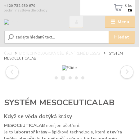
0
ks
+420 732 930 670
za
osobní návštěva dle dohody
Menu
Hledat
Úvod
BIOTECHNOLOGICKÁ OŠETŘENÍ RENÉ D’ESSAY
SYSTÉM
MESOCEUTICALAB
SYSTÉM MESOCEUTICALAB
Když se věda dotýká krásy
MESOCEUTICALAB
není jen ošetření.
Je to
laboratoř krásy
– špičková technologie, která
otevírá
buňky, aby přijaly to nejlepší z vědy a biotechnologie
.