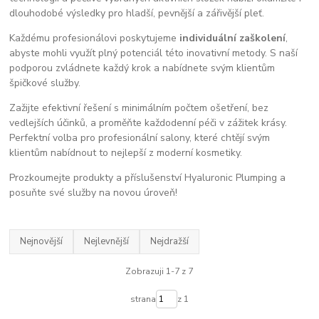
dlouhodobé výsledky pro hladší, pevnější a zářivější pleť.
Každému profesionálovi poskytujeme
individuální zaškolení
,
abyste mohli využít plný potenciál této inovativní metody. S naší
podporou zvládnete každý krok a nabídnete svým klientům
špičkové služby.
Zažijte efektivní řešení s minimálním počtem ošetření, bez
vedlejších účinků, a proměňte každodenní péči v zážitek krásy.
Perfektní volba pro profesionální salony, které chtějí svým
klientům nabídnout to nejlepší z moderní kosmetiky.
Prozkoumejte produkty a příslušenství Hyaluronic Plumping a
posuňte své služby na novou úroveň!
Nejnovější
Nejlevnější
Nejdražší
Zobrazuji 1-7 z 7
strana
z 1