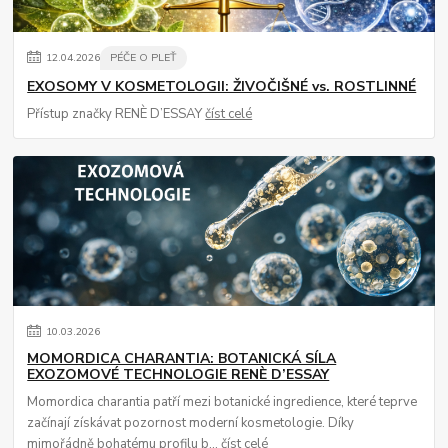
12
.
04
.
2026
PÉČE O PLEŤ
EXOSOMY V KOSMETOLOGII: ŽIVOČIŠNÉ vs. ROSTLINNÉ
Přístup značky RENÈ D’ESSAY
číst celé
10
.
03
.
2026
MOMORDICA CHARANTIA: BOTANICKÁ SÍLA
EXOZOMOVÉ TECHNOLOGIE RENÈ D’ESSAY
Momordica charantia patří mezi botanické ingredience, které teprve
začínají získávat pozornost moderní kosmetologie. Díky
mimořádně bohatému profilu b...
číst celé