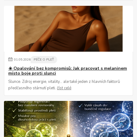
01
.
05
.
2026
PÉČE O PLEŤ
☀️ Opalování bez kompromisů: Jak pracovat s melaninem
místo boje proti slunci
Slunce. Zdroj energie, vitality… ale také jeden z hlavních faktorů
předčasného stárnutí pleti.
číst celé