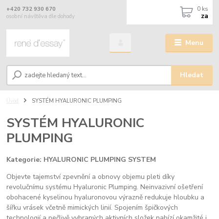
0
ks
+420 732 930 670
za
osobní návštěva dle dohody
Menu
Hledat
Úvod
SYSTÉM HYALURONIC PLUMPING
SYSTÉM HYALURONIC
PLUMPING
Kategorie: HYALURONIC PLUMPING SYSTEM
Objevte tajemství zpevnění a obnovy objemu pleti díky
revolučnímu systému Hyaluronic Plumping. Neinvazivní ošetření
obohacené kyselinou hyaluronovou výrazně redukuje hloubku a
šířku vrásek včetně mimických linií. Spojením špičkových
technologií a pečlivě vybraných aktivních složek nabízí okamžité i