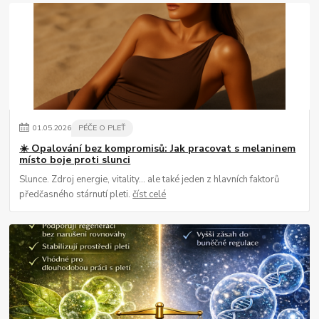
01
.
05
.
2026
PÉČE O PLEŤ
☀️ Opalování bez kompromisů: Jak pracovat s melaninem
místo boje proti slunci
Slunce. Zdroj energie, vitality… ale také jeden z hlavních faktorů
předčasného stárnutí pleti.
číst celé