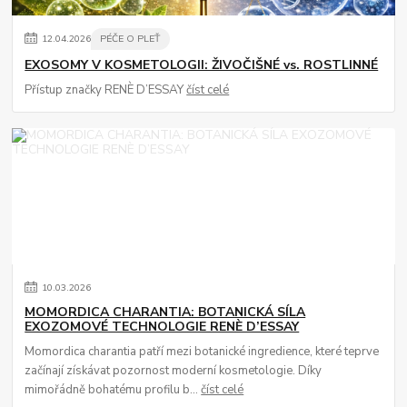
12
.
04
.
2026
PÉČE O PLEŤ
EXOSOMY V KOSMETOLOGII: ŽIVOČIŠNÉ vs. ROSTLINNÉ
Přístup značky RENÈ D’ESSAY
číst celé
10
.
03
.
2026
MOMORDICA CHARANTIA: BOTANICKÁ SÍLA
EXOZOMOVÉ TECHNOLOGIE RENÈ D’ESSAY
Momordica charantia patří mezi botanické ingredience, které teprve
začínají získávat pozornost moderní kosmetologie. Díky
mimořádně bohatému profilu b...
číst celé