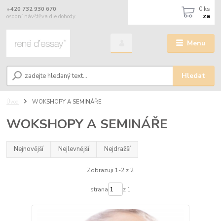
0
ks
+420 732 930 670
za
osobní návštěva dle dohody
Menu
Hledat
Úvod
WOKSHOPY A SEMINÁŘE
WOKSHOPY A SEMINÁŘE
Nejnovější
Nejlevnější
Nejdražší
Zobrazuji 1-2 z 2
strana
z 1