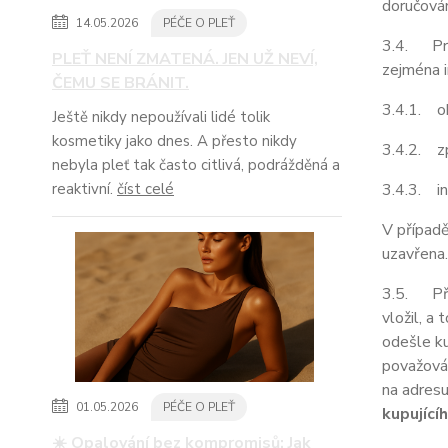
doručován
14.05.2026
PÉČE O PLEŤ
3.4. Pro
PLEŤ NENÍ ZMATENÁ. JEN UŽ NEVÍ,
zejména i
ČEMU SE BRÁNIT.
3.4.1. ob
Ještě nikdy nepoužívali lidé tolik
kosmetiky jako dnes. A přesto nikdy
3.4.2. z
nebyla pleť tak často citlivá, podrážděná a
3.4.3. in
reaktivní.
číst celé
V případě
uzavřena.
3.5. Před
vložil, a
odešle ku
považován
na adresu
01.05.2026
PÉČE O PLEŤ
kupující
☀️ Opalování bez kompromisů: Jak