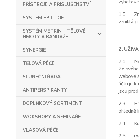
vyhotoven
PŘÍSTROJE A PŘÍSLUŠENSTVÍ
1.5. Zně
SYSTÉM EPILL OF
vzniklá p
SYSTÉM METRINI - TĚLOVÉ
HMOTY A BANDÁŽE
2. UŽIV
SYNERGIE
2.1. Na z
TĚLOVÁ PÉČE
Ze svého 
webové st
SLUNEČNÍ ŘADA
účtu je k
ANTIPERSPIRANTY
jsou prod
DOPLŇKOVÝ SORTIMENT
2.3. Pří
ohledně i
WOKSHOPY A SEMINÁŘE
2.4. Kupu
VLASOVÁ PÉČE
2.5. rodá