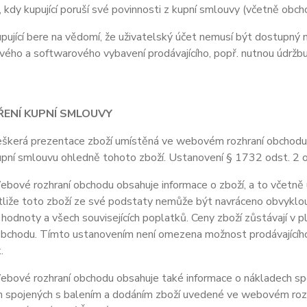
, kdy kupující poruší své povinnosti z kupní smlouvy (včetně obc
jící bere na vědomí, že uživatelský účet nemusí být dostupný 
ého a softwarového vybavení prodávajícího, popř. nutnou údržb
ŘENÍ KUPNÍ SMLOUVY
erá prezentace zboží umístěná ve webovém rozhraní obchodu je 
upní smlouvu ohledně tohoto zboží. Ustanovení § 1732 odst. 2 
vé rozhraní obchodu obsahuje informace o zboží, a to včetně u
stliže toto zboží ze své podstaty nemůže být navráceno obvyklo
 hodnoty a všech souvisejících poplatků. Ceny zboží zůstávají v
obchodu. Tímto ustanovením není omezena možnost prodávajícího 
.
ové rozhraní obchodu obsahuje také informace o nákladech spoj
 spojených s balením a dodáním zboží uvedené ve webovém rozhr