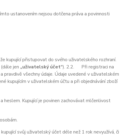
ímto ustanovením nejsou dotčena práva a povinnosti
 kupující přistupovat do svého uživatelského rozhraní.
 (dále jen
„uživatelský účet“
). 2.2. Při registraci na
ě a pravdivě všechny údaje. Údaje uvedené v uživatelském
dené kupujícím v uživatelském účtu a při objednávání zboží
heslem. Kupující je povinen zachovávat mlčenlivost
m osobám.
 kupující svůj uživatelský účet déle než
1 rok
nevyužívá, či