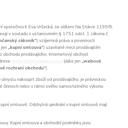
ní společnosti
Eva Vršecká,
se sídlem
Na Stárce 1199/8,
ravují v souladu s ustanovením § 1751 odst. 1 zákona č.
bčanský zákoník“
) vzájemná práva a povinnosti
 jen
„kupní smlouva“
) uzavírané mezi prodávajícím
o obchodu prodávajícího. Internetový obchod
adrese
www.cechyrenedessay.cz
(dále jen
„webová
vé rozhraní obchodu“
).
myslu nakoupit zboží od prodávajícího, je právnickou
ské činnosti nebo v rámci svého samostatného výkonu
pní smlouvě. Odchylná ujednání v kupní smlouvě mají
uvy. Kupní smlouva a obchodní podmínky jsou