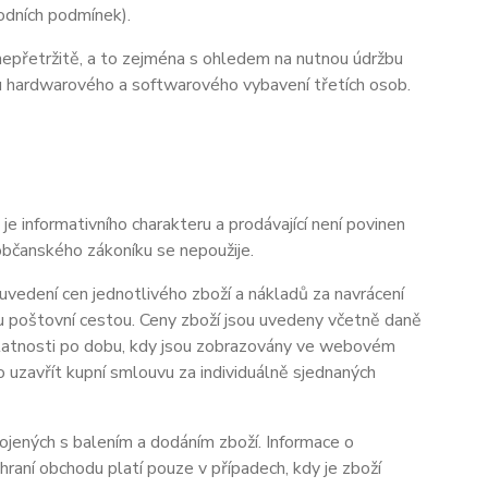
hodních podmínek).
nepřetržitě, a to zejména s ohledem na nutnou údržbu
u hardwarového a softwarového vybavení třetích osob.
informativního charakteru a prodávající není povinen
občanského zákoníku se nepoužije.
vedení cen jednotlivého zboží a nákladů za navrácení
u poštovní cestou. Ceny zboží jsou uvedeny včetně daně
 platnosti po dobu, kdy jsou zobrazovány ve webovém
uzavřít kupní smlouvu za individuálně sjednaných
ených s balením a dodáním zboží. Informace o
aní obchodu platí pouze v případech, kdy je zboží