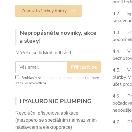
prostředn
Zobrazit všechny články
4.2. Spol
smluvené 
Nepropásněte novinky, akce
4.3. Prod
podmínek 
a slevy!
4.4. V př
Můžete se kdykoli odhlásit.
bezhotovo
Přihlásit se
4.5. V př
platby. V
Souhlasím se
zpracováním osobních údajů
za účelem
účet prod
rozesílky newsletteru.
4.6. Prod
HYALURONIC PLUMPING
požadovat
nepoužije
Revoluční přístrojová aplikace
(mezopero se speciálním neinvazivním
4.7. Pří
nástavcem a elekroporace)