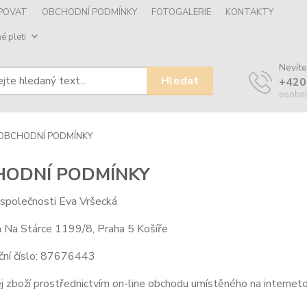
UPOVAT
OBCHODNÍ PODMÍNKY
FOTOGALERIE
KONTAKTY
é pleti
Nevíte
Hledat
+420
osobní
OBCHODNÍ PODMÍNKY
HODNÍ PODMÍNKY
 společnosti
Eva Vršecká
m
Na Stárce 1199/8, Praha 5 Košíře
ční číslo:
87676443
j zboží prostřednictvím on-line obchodu umístěného na interne