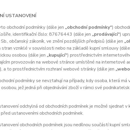
DNÍ USTANOVENÍ
o obchodní podmínky (dále jen
„obchodní podmínky“
) obchod
Košíře
, identifikační číslo: 87676443 (dále jen
„prodávající“
) up
b., občanský zákoník, ve znění pozdějších předpisů (dále jen
„o
 stran vzniklé v souvislosti nebo na základě kupní smlouvy (dále
yzickou osobou (dále jen
„kupující“
) prostřednictvím internetovéh
vajícím provozován na webové stránce umístěné na internetové 
), a to prostřednictvím rozhraní webové stránky (dále jen
„webo
odní podmínky se nevztahují na případy, kdy osoba, která má v ú
 osobou, jež jedná při objednávání zboží v rámci své podnikatel
anovení odchylná od obchodních podmínek je možné sjednat v ku
 před ustanoveními obchodních podmínek.
anovení obchodních podmínek jsou nedílnou součástí kupní smlo