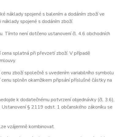
aké náklady spojené s balením a dodáním zboží ve
 i náklady spojené s dodáním zboží.
u. Tímto není dotčeno ustanovení čl. 4.6 obchodních
 cena splatná při převzetí zboží. V případě
smlouvy.
 cenu zboží společně s uvedením variabilního symbolu
í cenu splněn okamžikem připsání příslušné částky na
 nedojde k dodatečnému potvrzení objednávky (čl. 3.6),
u. Ustanovení § 2119 odst. 1 občanského zákoníku se
elze vzájemně kombinovat.