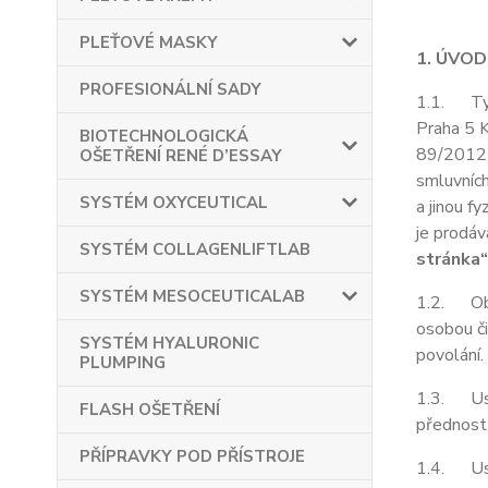
PLEŤOVÉ MASKY
1. ÚVO
PROFESIONÁLNÍ SADY
1.1. Tyt
Praha 5 
BIOTECHNOLOGICKÁ
89/2012 S
OŠETŘENÍ RENÉ D’ESSAY
smluvních
SYSTÉM OXYCEUTICAL
a jinou f
je prodá
SYSTÉM COLLAGENLIFTLAB
stránka“
SYSTÉM MESOCEUTICALAB
1.2. Obch
osobou či
SYSTÉM HYALURONIC
povolání.
PLUMPING
1.3. Ust
FLASH OŠETŘENÍ
přednost
PŘÍPRAVKY POD PŘÍSTROJE
1.4. Ust