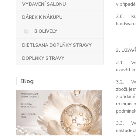
v případě
VYBAVENÍ SALONU
2.6. Kupu
DÁREK K NÁKUPU
hardwarov
BIOLIVELY
DIETI.SANA DOPLŇKY STRAVY
3. UZAV
DOPLŇKY STRAVY
3.1. Vešk
uzavřít k
Blog
3.2. Webo
zboží, je
z přidané
rozhraní 
podmínek
3.3. Web
nákladech