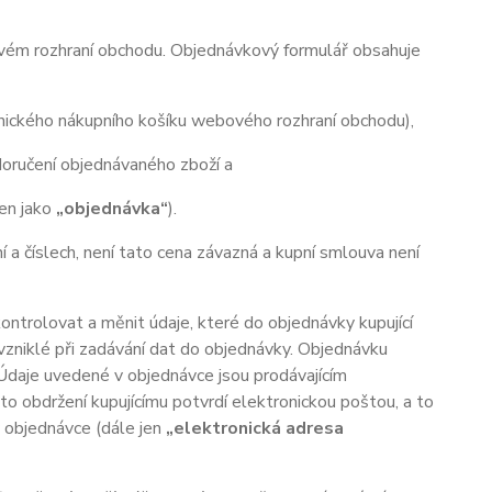
ovém rozhraní obchodu. Objednávkový formulář obsahuje
onického nákupního košíku webového rozhraní obchodu),
oručení objednávaného zboží a
jen jako
„objednávka“
).
ní a číslech, není tato cena závazná a kupní smlouva není
trolovat a měnit údaje, které do objednávky kupující
 vzniklé při zadávání dat do objednávky. Objednávku
 Údaje uvedené v objednávce jsou prodávajícím
o obdržení kupujícímu potvrdí elektronickou poštou, a to
v objednávce (dále jen
„elektronická adresa