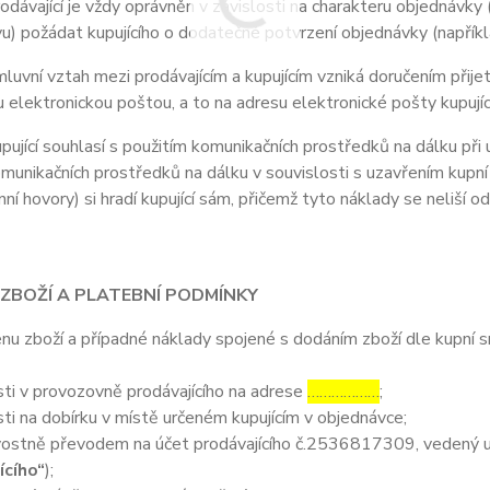
ávající je vždy oprávněn v závislosti na charakteru objednávky 
u) požádat kupujícího o dodatečné potvrzení objednávky (napříkla
vní vztah mezi prodávajícím a kupujícím vzniká doručením přijetí
u elektronickou poštou, a to na adresu elektronické pošty kupujíc
jící souhlasí s použitím komunikačních prostředků na dálku při u
omunikačních prostředků na dálku v souvislosti s uzavřením kupní
nní hovory) si hradí kupující sám, přičemž tyto náklady se neliší o
 ZBOŽÍ A PLATEBNÍ PODMÍNKY
 zboží a případné náklady spojené s dodáním zboží dle kupní sml
ti v provozovně prodávajícího na adrese
………………
;
ti na dobírku v místě určeném kupujícím v objednávce;
ostně převodem na účet prodávajícího č.2536817309, vedený u
ícího“
);