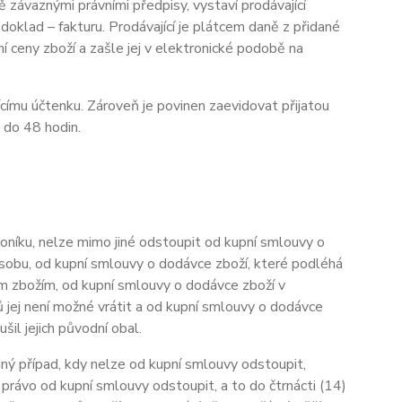
závaznými právními předpisy, vystaví prodávající
oklad – fakturu. Prodávající
je
plátcem daně z přidané
í ceny zboží a zašle jej v elektronické podobě na
ícímu účtenku. Zároveň je povinen zaevidovat přijatou
 do 48 hodin.
níku, nelze mimo jiné odstoupit od kupní smlouvy o
osobu, od kupní smlouvy o dodávce zboží, které podléhá
ným zbožím, od kupní smlouvy o dodávce zboží v
 jej není možné vrátit a od kupní smlouvy o dodávce
l jejich původní obal.
iný případ, kdy nelze od kupní smlouvy odstoupit,
právo od kupní smlouvy odstoupit, a to do čtrnácti (14)