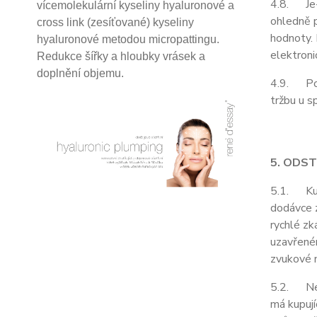
4.8. Je-l
vícemolekulární kyseliny hyaluronové a
ohledně p
cross link (zesíťované) kyseliny
hodnoty. 
hyaluronové
metodou micropattingu.
elektroni
Redukce šířky a hloubky vrásek a
doplnění objemu.
4.9. Podl
tržbu u s
5. ODS
5.1. Kupu
dodávce z
rychlé zk
uzavřeném
zvukové n
5.2. Neje
má kupují