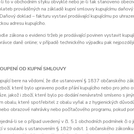
i to v obchodním styku obvyklé nebo je-li tak stanoveno obecně 
lateb prováděných na základě kupní smlouvy kupujícímu daňový d
Daňový doklad – fakturu vystaví prodávající kupujícímu po uhrazen
ckou adresu kupujícího.
e zákona o evidenci tržeb je prodávající povinen vystavit kupuj
právce daně online; v případě technického výpadku pak nejpozději
TOUPENÍ OD KUPNÍ SMLOUVY
jící bere na vědomí, že dle ustanovení § 1837 občanského záko
boží, které bylo upraveno podle přání kupujícího nebo pro jeho 
áze, jakož i zboží, které bylo po dodání nenávratně smíseno s ji
 obalu, které spotřebitel z obalu vyňal a z hygienických důvodů
ebo obrazové nahrávky nebo počítačového programu, pokud poruši
dná-li se o případ uvedený v čl. 5.1 obchodních podmínek či o j
cí v souladu s ustanovením § 1829 odst. 1 občanského zákoníku 