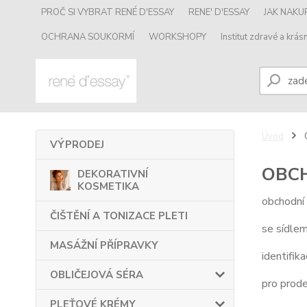
PROČ SI VYBRAT RENÉ D'ESSAY
RENE' D'ESSAY
JAK NAK
OCHRANA SOUKORMÍ
WORKSHOPY
Institut zdravé a krásn
Úvod
VÝPRODEJ
OBC
DEKORATIVNÍ
KOSMETIKA
obchodní
ČIŠTĚNÍ A TONIZACE PLETI
se sídle
MASÁŽNÍ PŘÍPRAVKY
identifika
OBLIČEJOVÁ SÉRA
pro prode
PLEŤOVÉ KRÉMY