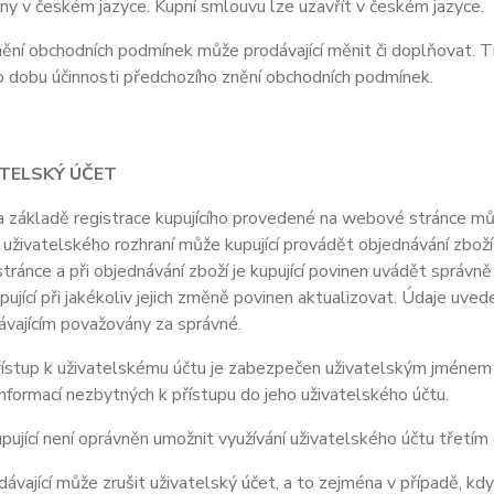
y v českém jazyce. Kupní smlouvu lze uzavřít v českém jazyce.
ní obchodních podmínek může prodávající měnit či doplňovat. T
o dobu účinnosti předchozího znění obchodních podmínek.
ATELSKÝ ÚČET
ákladě registrace kupujícího provedené na webové stránce může
uživatelského rozhraní může kupující provádět objednávání zboží
ránce a při objednávání zboží je kupující povinen uvádět správn
upující při jakékoliv jejich změně povinen aktualizovat. Údaje uve
ávajícím považovány za správné.
stup k uživatelskému účtu je zabezpečen uživatelským jménem a 
nformací nezbytných k přístupu do jeho uživatelského účtu.
jící není oprávněn umožnit využívání uživatelského účtu třetí
vající může zrušit uživatelský účet, a to zejména v případě, kdy