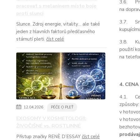
3.6. Prod
pracovat s melaninem místo boje
na doprav
proti slunci
3.7. Smlu
Slunce. Zdroj energie, vitality… ale také
kupujícím
jeden z hlavních faktorů předčasného
stárnutí pleti.
číst celé
3.8. Kupu
použití k
na telefo
4. CENA
4.1. Cenu
způsoby:
12.04.2026
PÉČE O PLEŤ
v hotovos
EXOSOMY V KOSMETOLOGII:
v hotovos
ŽIVOČIŠNÉ vs. ROSTLINNÉ
bezhotov
prodávaj
Přístup značky RENÈ D’ESSAY
číst celé