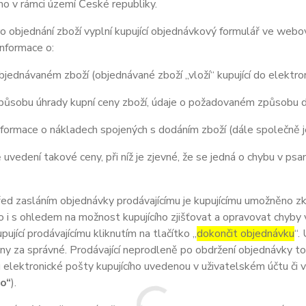
o v rámci území České republiky.
 objednání zboží vyplní kupující objednávkový formulář ve web
nformace o:
jednávaném zboží (objednávané zboží „vloží“ kupující do elektr
působu úhrady kupní ceny zboží, údaje o požadovaném způsobu d
formace o nákladech spojených s dodáním zboží (dále společně 
 uvedení takové ceny, při níž je zjevné, že se jedná o chybu v psa
 zasláním objednávky prodávajícímu je kupujícímu umožněno zkon
 to i s ohledem na možnost kupujícího zjišťovat a opravovat chyby
pující prodávajícímu kliknutím na tlačítko „
dokončit objednávku
“.
y za správné. Prodávající neprodleně po obdržení objednávky tot
 elektronické pošty kupujícího uvedenou v uživatelském účtu či 
ho“
).