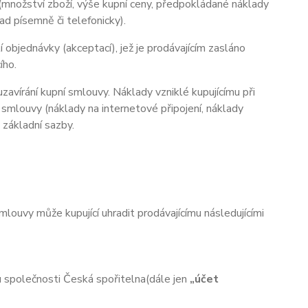
(množství zboží, výše kupní ceny, předpokládané náklady
d písemně či telefonicky).
 objednávky (akceptací), jež je prodávajícím zasláno
ího.
zavírání kupní smlouvy. Náklady vzniklé kupujícímu při
 smlouvy (náklady na internetové připojení, náklady
d základní sazby.
ouvy může kupující uhradit prodávajícímu následujícími
 společnosti
Česká spořitelna
(dále jen
„účet