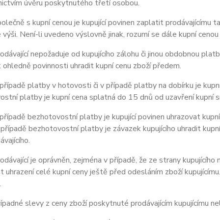
ictvím úvěru poskytnutého třetí osobou.
ečně s kupní cenou je kupující povinen zaplatit prodávajícímu t
výši. Není-li uvedeno výslovně jinak, rozumí se dále kupní cenou
ávající nepožaduje od kupujícího zálohu či jinou obdobnou platb
ohledně povinnosti uhradit kupní cenu zboží předem.
ípadě platby v hotovosti či v případě platby na dobírku je kupní
stní platby je kupní cena splatná do
15
dnů od uzavření kupní 
ípadě bezhotovostní platby je kupující povinen uhrazovat kupní
 případě bezhotovostní platby je závazek kupujícího uhradit kupn
ávajícího.
ávající je oprávněn, zejména v případě, že ze strany kupujícího
 uhrazení celé kupní ceny ještě před odesláním zboží kupujícím
.
padné slevy z ceny zboží poskytnuté prodávajícím kupujícímu n