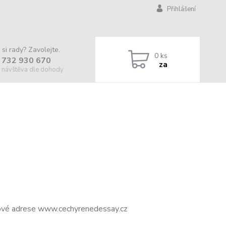
Přihlášení
 si rady? Zavolejte.
0
ks
 732 930 670
za
 návštěva dle dohody
tové adrese
www.cechyrenedessay.cz