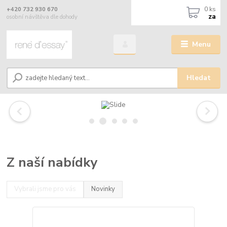
0
ks
+420 732 930 670
za
osobní návštěva dle dohody
Menu
Hledat
Z naší nabídky
Vybrali jsme pro vás
Novinky