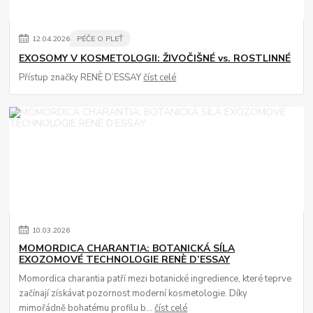
12
.
04
.
2026
PÉČE O PLEŤ
EXOSOMY V KOSMETOLOGII: ŽIVOČIŠNÉ vs. ROSTLINNÉ
Přístup značky RENÈ D’ESSAY
číst celé
10
.
03
.
2026
MOMORDICA CHARANTIA: BOTANICKÁ SÍLA
EXOZOMOVÉ TECHNOLOGIE RENÈ D’ESSAY
Momordica charantia patří mezi botanické ingredience, které teprve
začínají získávat pozornost moderní kosmetologie. Díky
mimořádně bohatému profilu b...
číst celé