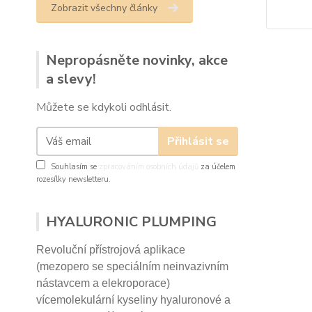
Zobrazit všechny články
Nepropásněte novinky, akce
a slevy!
Můžete se kdykoli odhlásit.
Přihlásit se
Souhlasím se
zpracováním osobních údajů
za účelem
rozesílky newsletteru.
HYALURONIC PLUMPING
Revoluční přístrojová aplikace
(mezopero se speciálním neinvazivním
nástavcem a elekroporace)
vícemolekulární kyseliny hyaluronové a