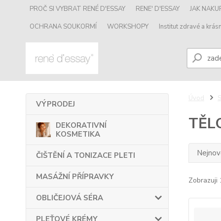
PROČ SI VYBRAT RENÉ D'ESSAY
RENE' D'ESSAY
JAK NAK
OCHRANA SOUKORMÍ
WORKSHOPY
Institut zdravé a krásn
Úvod
VÝPRODEJ
TĚL
DEKORATIVNÍ
KOSMETIKA
Nejnově
ČIŠTĚNÍ A TONIZACE PLETI
MASÁŽNÍ PŘÍPRAVKY
Zobrazuji 
OBLIČEJOVÁ SÉRA
PLEŤOVÉ KRÉMY