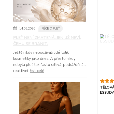
14.05.2026
PÉČE O PLEŤ
PLEŤ NENÍ ZMATENÁ. JEN UŽ NEVÍ,
ČEMU SE BRÁNIT.
Ještě nikdy nepoužívali lidé tolik
kosmetiky jako dnes. A přesto nikdy
nebyla pleť tak často citlivá, podrážděná a
reaktivní.
číst celé
TĚLOV
ESSUD