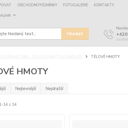
UPOVAT
OBCHODNÍ PODMÍNKY
FOTOGALERIE
KONTAKTY
é pleti
Nevíte
Hledat
+420
osobní
SYSTÉM METRINI - TĚLOVÉ HMOTY A BANDÁŽE
TĚLOVÉ HMOTY
OVÉ HMOTY
jší
Nejlevnější
Nejdražší
1-14 z 14