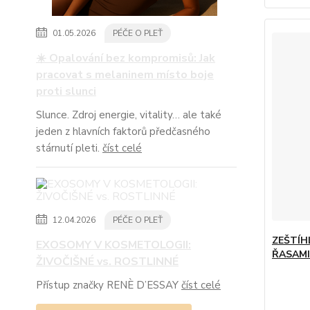
01.05.2026
PÉČE O PLEŤ
☀️ Opalování bez kompromisů: Jak
pracovat s melaninem místo boje
proti slunci
Slunce. Zdroj energie, vitality… ale také
jeden z hlavních faktorů předčasného
stárnutí pleti.
číst celé
12.04.2026
PÉČE O PLEŤ
ZEŠTÍH
EXOSOMY V KOSMETOLOGII:
ŘASAMI
ŽIVOČIŠNÉ vs. ROSTLINNÉ
Přístup značky RENÈ D’ESSAY
číst celé