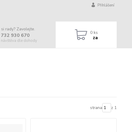
Přihlášení
 si rady? Zavolejte.
0
ks
 732 930 670
za
 návštěva dle dohody
strana
z 1