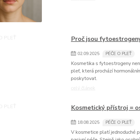
Proč jsou fytoestrogen
02
.
09
.
2025
PÉČE O PLEŤ
Kosmetika s fytoestrogeny není 
pleť, která prochází hormonální
poskytovat.
celý článek
Kosmetický přístroj = o
18
.
08
.
2025
PÉČE O PLEŤ
V kosmetice platí jednoduché pra
pasivní péče. Stejně jako osobní