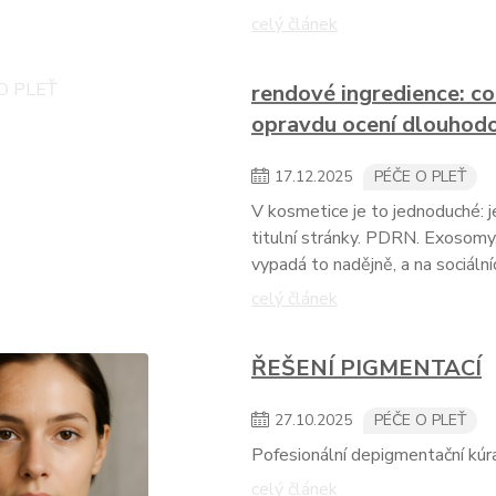
celý článek
rendové ingredience: co 
opravdu ocení dlouhod
17
.
12
.
2025
PÉČE O PLEŤ
V kosmetice je to jednoduché: j
titulní stránky. PDRN. Exosomy. 
vypadá to nadějně, a na sociální
celý článek
ŘEŠENÍ PIGMENTACÍ
27
.
10
.
2025
PÉČE O PLEŤ
Pofesionální depigmentační k
celý článek