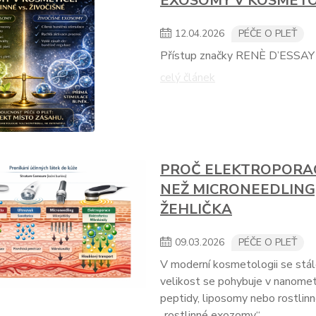
EXOSOMY V KOSMETOL
12
.
04
.
2026
PÉČE O PLEŤ
Přístup značky RENÈ D’ESSAY
celý článek
PROČ ELEKTROPORAC
NEŽ MICRONEEDLING
ŽEHLIČKA
09
.
03
.
2026
PÉČE O PLEŤ
V moderní kosmetologii se stále
velikost se pohybuje v nanometr
peptidy, liposomy nebo rostlinn
„rostlinné exozomy“.