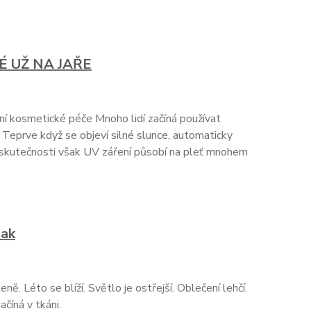
É UŽ NA JAŘE
ivní kosmetické péče Mnoho lidí začíná používat
 Teprve když se objeví silné slunce, automaticky
 skutečnosti však UV záření působí na pleť mnohem
nak
ně. Léto se blíží. Světlo je ostřejší. Oblečení lehčí.
číná v tkáni.