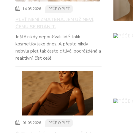
14.05.2026
PÉČE O PLEŤ
PLEŤ NENÍ ZMATENÁ. JEN UŽ NEVÍ,
ČEMU SE BRÁNIT.
Ještě nikdy nepoužívali lidé tolik
kosmetiky jako dnes. A přesto nikdy
nebyla pleť tak často citlivá, podrážděná a
reaktivní.
číst celé
01.05.2026
PÉČE O PLEŤ