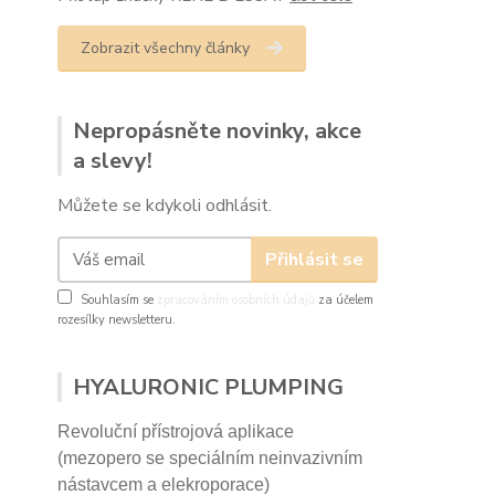
Zobrazit všechny články
Nepropásněte novinky, akce
a slevy!
Můžete se kdykoli odhlásit.
Přihlásit se
Souhlasím se
zpracováním osobních údajů
za účelem
rozesílky newsletteru.
HYALURONIC PLUMPING
Revoluční přístrojová aplikace
(mezopero se speciálním neinvazivním
nástavcem a elekroporace)