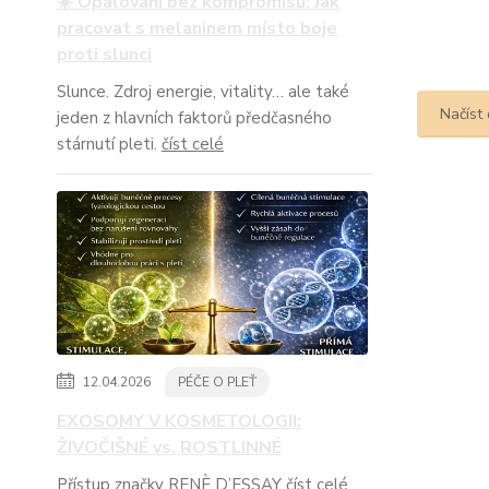
☀️ Opalování bez kompromisů: Jak
pracovat s melaninem místo boje
proti slunci
Slunce. Zdroj energie, vitality… ale také
Načíst 
jeden z hlavních faktorů předčasného
stárnutí pleti.
číst celé
12.04.2026
PÉČE O PLEŤ
EXOSOMY V KOSMETOLOGII:
ŽIVOČIŠNÉ vs. ROSTLINNÉ
Přístup značky RENÈ D’ESSAY
číst celé