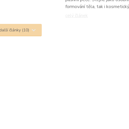
formování těla, tak i kosmetick
celý článek
další články (10)