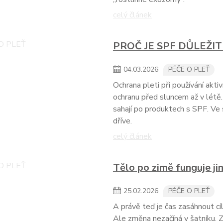
celý článek
PROČ JE SPF DŮLEŽIT
04
.
03
.
2026
PÉČE O PLEŤ
Ochrana pleti při používání akt
ochranu před sluncem až v létě.
sahají po produktech s SPF. Ve
dříve.
celý článek
Tělo po zimě funguje ji
25
.
02
.
2026
PÉČE O PLEŤ
A právě teď je čas zasáhnout cíle
Ale změna nezačíná v šatníku. Za