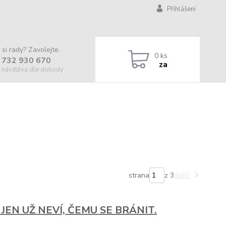
Přihlášení
 si rady? Zavolejte.
0
ks
 732 930 670
za
 návštěva dle dohody
strana
z 3
další
JEN UŽ NEVÍ, ČEMU SE BRÁNIT.