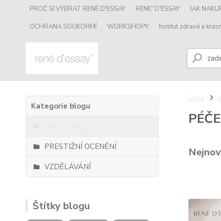
PROČ SI VYBRAT RENÉ D'ESSAY
RENE' D'ESSAY
JAK NAK
OCHRANA SOUKORMÍ
WORKSHOPY
Institut zdravé a krásn
Úvod
I
Kategorie blogu
PÉČE
PÉČE O PLEŤ
PRESTIŽNÍ OCENĚNÍ
Nejnov
VZDĚLÁVÁNÍ
Štítky blogu