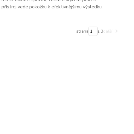
ý přístroj vede pokožku k efektivnějšímu výsledku.
strana
z 3
další