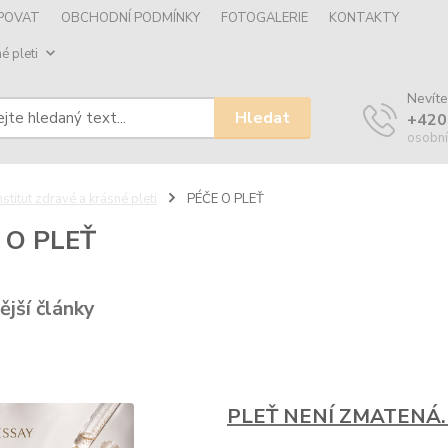
UPOVAT
OBCHODNÍ PODMÍNKY
FOTOGALERIE
KONTAKTY
é pleti
Nevíte
Hledat
+420
osobní
nstitut zdravé a krásné pleti
PÉČE O PLEŤ
 O PLEŤ
ější články
PLEŤ NENÍ ZMATENÁ. 