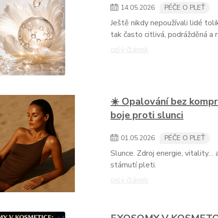
14
.
05
.
2026
PÉČE O PLEŤ
Ještě nikdy nepoužívali lidé to
tak často citlivá, podrážděná a r
celý článek
☀️ Opalování bez kompr
boje proti slunci
01
.
05
.
2026
PÉČE O PLEŤ
Slunce. Zdroj energie, vitality…
stárnutí pleti.
celý článek