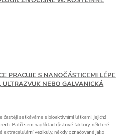
OGII: ŽIVOČIŠNÉ vs. ROSTLINNÉ
E PRACUJE S NANOČÁSTICEMI LÉPE
, ULTRAZVUK NEBO GALVANICKÁ
 častěji setkáváme s bioaktivními látkami, jejichž
ech. Patří sem například růstové faktory, některé
é extracelulární vezikuly, někdy označované jako