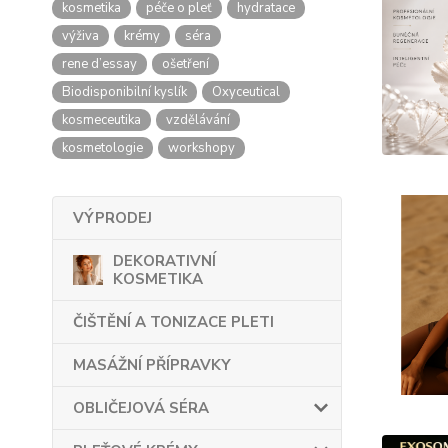
kosmetika
péče o pleť
hydratace
výživa
krémy
séra
rene d’essay
ošetření
Biodisponibilní kyslík
Oxyceutical
kosmeceutika
vzdělávání
kosmetologie
workshopy
VÝPRODEJ
DEKORATIVNÍ
KOSMETIKA
ČIŠTĚNÍ A TONIZACE PLETI
MASÁŽNÍ PŘÍPRAVKY
OBLIČEJOVÁ SÉRA