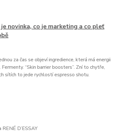
je novinka, co je marketing a co pleť
obě
ednou za čas se objeví ingredience, která má energii
Fermenty. “Skin barrier boosters”. Zní to chytře,
ch sítích to jede rychlostí espresso shotu.
úra RENÉ D’ESSAY