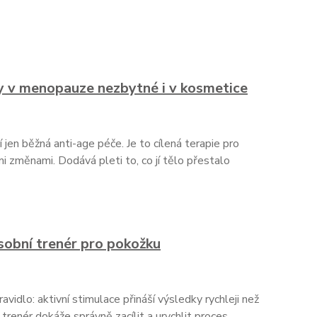
y v menopauze nezbytné i v kosmetice
jen běžná anti-age péče. Je to cílená terapie pro
mi změnami. Dodává pleti to, co jí tělo přestalo
sobní trenér pro pokožku
vidlo: aktivní stimulace přináší výsledky rychleji než
 trenér dokáže správně zacílit a urychlit proces