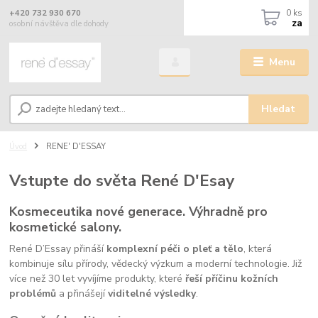
0
ks
+420 732 930 670
za
osobní návštěva dle dohody
Menu
Hledat
Úvod
RENE' D'ESSAY
Vstupte do světa René D'Esay
Kosmeceutika nové generace. Výhradně pro
kosmetické salony.
René D’Essay přináší
komplexní péči o pleť a tělo
, která
kombinuje sílu přírody, vědecký výzkum a moderní technologie. Již
více než 30 let vyvíjíme produkty, které
řeší příčinu kožních
problémů
a přinášejí
viditelné výsledky
.