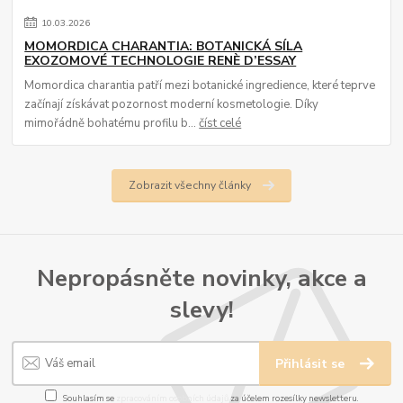
10
.
03
.
2026
MOMORDICA CHARANTIA: BOTANICKÁ SÍLA
EXOZOMOVÉ TECHNOLOGIE RENÈ D’ESSAY
Momordica charantia patří mezi botanické ingredience, které teprve
začínají získávat pozornost moderní kosmetologie. Díky
mimořádně bohatému profilu b...
číst celé
Zobrazit všechny články
Nepropásněte novinky, akce a
slevy!
Přihlásit se
Souhlasím se
zpracováním osobních údajů
za účelem rozesílky newsletteru.