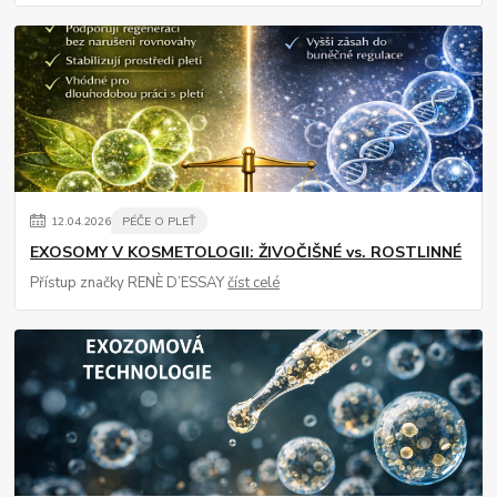
12
.
04
.
2026
PÉČE O PLEŤ
EXOSOMY V KOSMETOLOGII: ŽIVOČIŠNÉ vs. ROSTLINNÉ
Přístup značky RENÈ D’ESSAY
číst celé