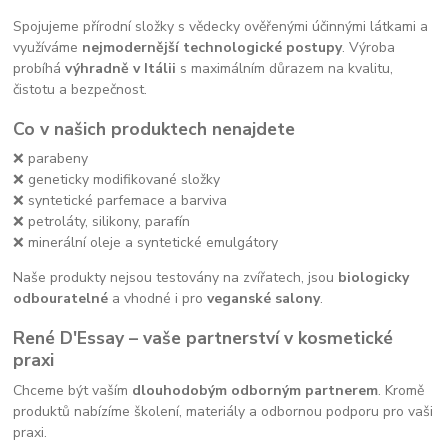
Spojujeme přírodní složky s vědecky ověřenými účinnými látkami a
využíváme
nejmodernější technologické postupy
. Výroba
probíhá
výhradně v Itálii
s maximálním důrazem na kvalitu,
čistotu a bezpečnost.
Co v našich produktech nenajdete
❌ parabeny
❌ geneticky modifikované složky
❌ syntetické parfemace a barviva
❌ petroláty, silikony, parafín
❌ minerální oleje a syntetické emulgátory
Naše produkty nejsou testovány na zvířatech, jsou
biologicky
odbouratelné
a vhodné i pro
veganské salony
.
René D'Essay – vaše partnerství v kosmetické
praxi
Chceme být vaším
dlouhodobým odborným partnerem
. Kromě
produktů nabízíme školení, materiály a odbornou podporu pro vaši
praxi.