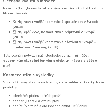
Oceněná kvalita a inovace
Naše značka byla několikrát oceněna prestižními Global Health &
Pharma Awards:
🏆
Nejinovativnější kosmetická společnost v Evropě
(2018)
🏆
Nejlepší vývoj kosmetických přípravků v Evropě
(2019)
🏆
Nejinovativnější kosmetické ošetření v Evropě –
Hyaluronic Plumping (2020)
Tato ocenění potvrzují naši dlouhodobou vizi –
přinášet
odborníkům skutečně funkční a efektivní nástroje péče o
pleť
.
Kosmeceutika s výsledky
V René D'Essay stavíme na filozofii, která
nehledá zkratky
. Naše
produkty:
cíleně řeší příčinu kožních potíží,
podporují zdraví a vitalitu pleti,
nabízejí viditelné a dlouhodobé omlazující účinky.