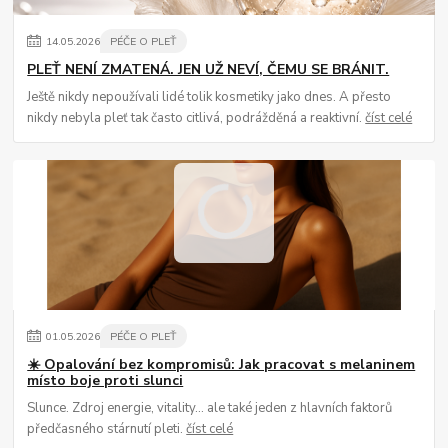
14
.
05
.
2026
PÉČE O PLEŤ
PLEŤ NENÍ ZMATENÁ. JEN UŽ NEVÍ, ČEMU SE BRÁNIT.
Ještě nikdy nepoužívali lidé tolik kosmetiky jako dnes. A přesto
nikdy nebyla pleť tak často citlivá, podrážděná a reaktivní.
číst celé
01
.
05
.
2026
PÉČE O PLEŤ
☀️ Opalování bez kompromisů: Jak pracovat s melaninem
místo boje proti slunci
Slunce. Zdroj energie, vitality… ale také jeden z hlavních faktorů
předčasného stárnutí pleti.
číst celé