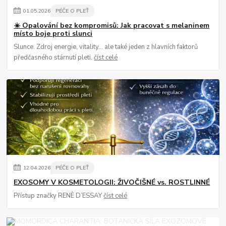
01
.
05
.
2026
PÉČE O PLEŤ
☀️ Opalování bez kompromisů: Jak pracovat s melaninem
místo boje proti slunci
Slunce. Zdroj energie, vitality… ale také jeden z hlavních faktorů
předčasného stárnutí pleti.
číst celé
12
.
04
.
2026
PÉČE O PLEŤ
EXOSOMY V KOSMETOLOGII: ŽIVOČIŠNÉ vs. ROSTLINNÉ
Přístup značky RENÈ D’ESSAY
číst celé