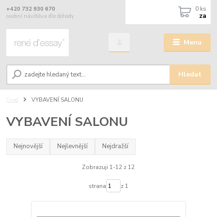
0
ks
+420 732 930 670
za
osobní návštěva dle dohody
Menu
Hledat
Úvod
VYBAVENÍ SALONU
VYBAVENÍ SALONU
Nejnovější
Nejlevnější
Nejdražší
Zobrazuji 1-12 z 12
strana
z 1