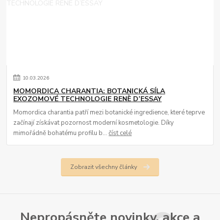
10
.
03
.
2026
MOMORDICA CHARANTIA: BOTANICKÁ SÍLA
EXOZOMOVÉ TECHNOLOGIE RENÈ D’ESSAY
Momordica charantia patří mezi botanické ingredience, které teprve
začínají získávat pozornost moderní kosmetologie. Díky
mimořádně bohatému profilu b...
číst celé
Zobrazit všechny články
Nepropásněte novinky, akce a