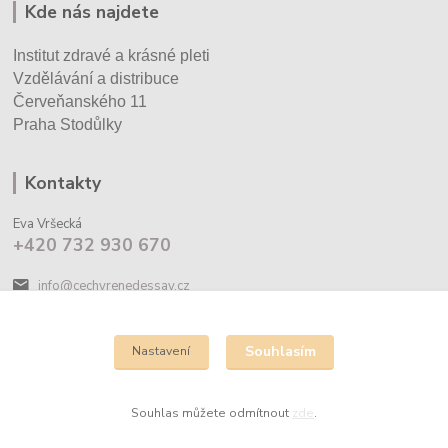
Kde nás najdete
Institut zdravé a krásné pleti
Vzdělávání a distribuce
Červeňanského 11
Praha Stodůlky
Kontakty
Eva Vršecká
+420 732 930 670
info@cechyrenedessay.cz
Souhlasím
Nastavení
Souhlas můžete odmítnout
zde
.
Vytvořeno na
Eshop-rychle.cz