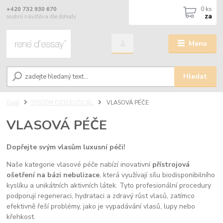
0
ks
+420 732 930 670
za
osobní návštěva dle dohody
Menu
Hledat
Úvod
SYSTÉM OXYCEUTICAL
VLASOVÁ PÉČE
VLASOVÁ PÉČE
Dopřejte svým vlasům luxusní péči!
Naše kategorie vlasové péče nabízí inovativní
přístrojová
ošetření na bázi nebulizace
, která využívají sílu biodisponibilního
kyslíku a unikátních aktivních látek. Tyto profesionální procedury
podporují regeneraci, hydrataci a zdravý růst vlasů, zatímco
efektivně řeší problémy, jako je vypadávání vlasů, lupy nebo
křehkost.