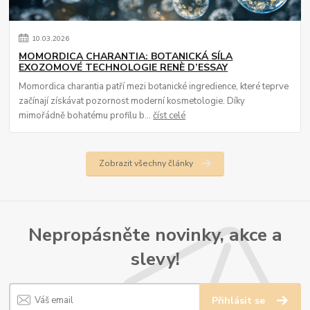
10
.
03
.
2026
MOMORDICA CHARANTIA: BOTANICKÁ SÍLA
EXOZOMOVÉ TECHNOLOGIE RENÈ D’ESSAY
Momordica charantia patří mezi botanické ingredience, které teprve
začínají získávat pozornost moderní kosmetologie. Díky
mimořádně bohatému profilu b...
číst celé
Zobrazit všechny články
Nepropásněte novinky, akce a
slevy!
Přihlásit se