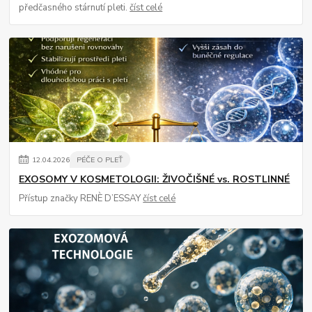
předčasného stárnutí pleti.
číst celé
12
.
04
.
2026
PÉČE O PLEŤ
EXOSOMY V KOSMETOLOGII: ŽIVOČIŠNÉ vs. ROSTLINNÉ
Přístup značky RENÈ D’ESSAY
číst celé