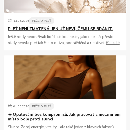
14
.
05
.
2026
PÉČE O PLEŤ
PLEŤ NENÍ ZMATENÁ. JEN UŽ NEVÍ, ČEMU SE BRÁNIT.
Ještě nikdy nepoužívali lidé tolik kosmetiky jako dnes. A přesto
nikdy nebyla pleť tak často citlivá, podrážděná a reaktivní.
číst celé
01
.
05
.
2026
PÉČE O PLEŤ
☀️ Opalování bez kompromisů: Jak pracovat s melaninem
místo boje proti slunci
Slunce. Zdroj energie, vitality… ale také jeden z hlavních faktorů