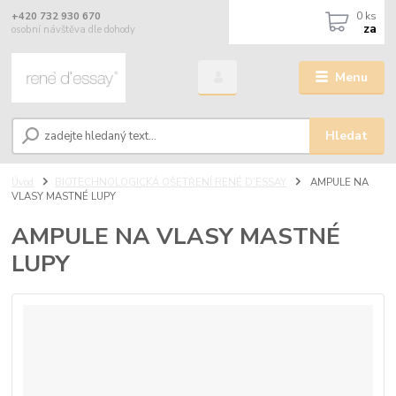
0
ks
+420 732 930 670
za
osobní návštěva dle dohody
Menu
Hledat
Úvod
BIOTECHNOLOGICKÁ OŠETŘENÍ RENÉ D’ESSAY
AMPULE NA
VLASY MASTNÉ LUPY
AMPULE NA VLASY MASTNÉ
LUPY