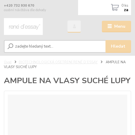
0
ks
+420 732 930 670
za
osobní návštěva dle dohody
Menu
Hledat
Úvod
BIOTECHNOLOGICKÁ OŠETŘENÍ RENÉ D’ESSAY
AMPULE NA
VLASY SUCHÉ LUPY
AMPULE NA VLASY SUCHÉ LUPY