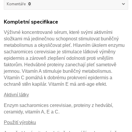
Komentáře
0
Kompletní specifikace
Výživné koncentrované sérum, které svými aktivními
složkami má jedinečnou schopnost stimulovat buněčný
metabolismus a okysličovat pleť. Hlavním úkolem enzymu
sacharomices cerevisiae je stimulace látkové výměny
epidermis a zároveň zlepšení odolnosti proti vnějším
faktorům. Hedvábné proteiny zanechají pleť sametově
jemnou. Vitamín A stimuluje buněčný metabolismus.
Vitamín C pomáhá k dobrému prokrvení epidermis a
ochraně stěn kapilár. Vitamín E má anti-age efekt.
Aktivní látky
Enzym sacharomices cerevisiae, proteiny z hedvábí,
ceramidy, vitamín A, E a C.
Použití výrobku