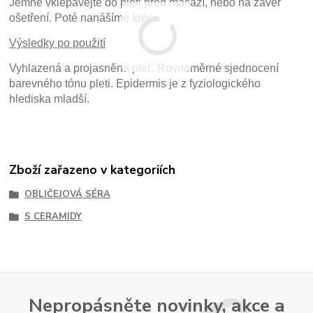
Jemně vklepávejte do pleti před masáží, nebo na závěr
ošetření. Poté nanášíme krém.
Výsledky po použití
Vyhlazená a projasněná pleť. Rovnoměrné sjednocení
barevného tónu pleti. Epidermis je z fyziologického
hlediska mladší.
Zboží zařazeno v kategoriích
OBLIČEJOVÁ SÉRA
S CERAMIDY
Nepropásněte novinky, akce a