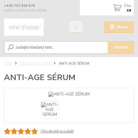
0
ks
+420 732 930 670
za
osobní návštěva dle dohody
Menu
Hledat
Úvod
OBLIČEJOVÁ SÉRA
ANTI-AGE SÉRUM
ANTI-AGE SÉRUM
Ohodnotit produkt