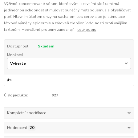
Výživné koncentrované sérum, které svými aktivními složkami má
jedinečnou schopnost stimulovat buněčný metabolismus a okysličovat
pleť. Hlavním úkolem enzymu sacharomices cerevisiae je stimulace
látkové výměny epidermis a zároveň zlepšení odolnosti proti vnějším
faktorům. Hedvábné proteiny zanechají...
celý popis
Dostupnost
Skladem
Množství
/
ks
Číslo produktu:
027
Kompletní specifikace
Hodnocení
20