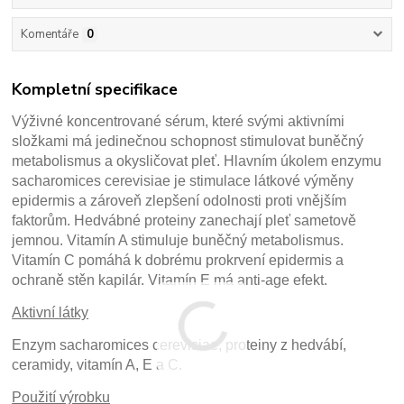
Komentáře
0
Kompletní specifikace
Výživné koncentrované sérum, které svými aktivními
složkami má jedinečnou schopnost stimulovat buněčný
metabolismus a okysličovat pleť. Hlavním úkolem enzymu
sacharomices cerevisiae je stimulace látkové výměny
epidermis a zároveň zlepšení odolnosti proti vnějším
faktorům. Hedvábné proteiny zanechají pleť sametově
jemnou. Vitamín A stimuluje buněčný metabolismus.
Vitamín C pomáhá k dobrému prokrvení epidermis a
ochraně stěn kapilár. Vitamín E má anti-age efekt.
Aktivní látky
Enzym sacharomices cerevisiae, proteiny z hedvábí,
ceramidy, vitamín A, E a C.
Použití výrobku