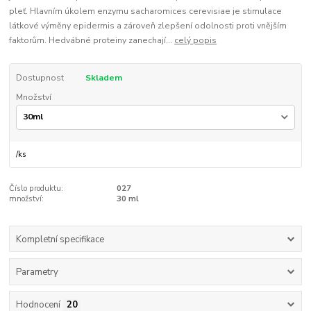
pleť. Hlavním úkolem enzymu sacharomices cerevisiae je stimulace
látkové výměny epidermis a zároveň zlepšení odolnosti proti vnějším
faktorům. Hedvábné proteiny zanechají...
celý popis
Dostupnost
Skladem
Množství
/
ks
Číslo produktu:
027
množství:
30 ml
Kompletní specifikace
Parametry
Hodnocení
20