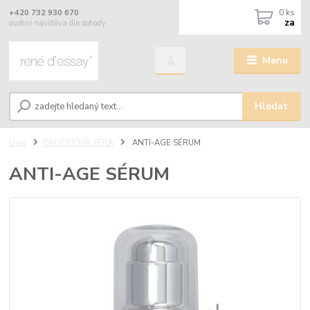
0
ks
+420 732 930 670
za
osobní návštěva dle dohody
Menu
Hledat
Úvod
OBLIČEJOVÁ SÉRA
ANTI-AGE SÉRUM
ANTI-AGE SÉRUM