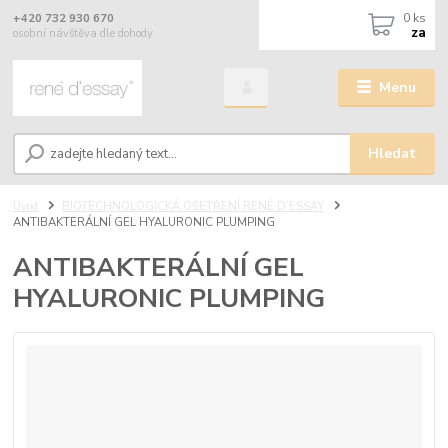
0
ks
+420 732 930 670
za
osobní návštěva dle dohody
Menu
Hledat
Úvod
BIOTECHNOLOGICKÁ OŠETŘENÍ RENÉ D’ESSAY
ANTIBAKTERÁLNÍ GEL HYALURONIC PLUMPING
ANTIBAKTERÁLNÍ GEL
HYALURONIC PLUMPING