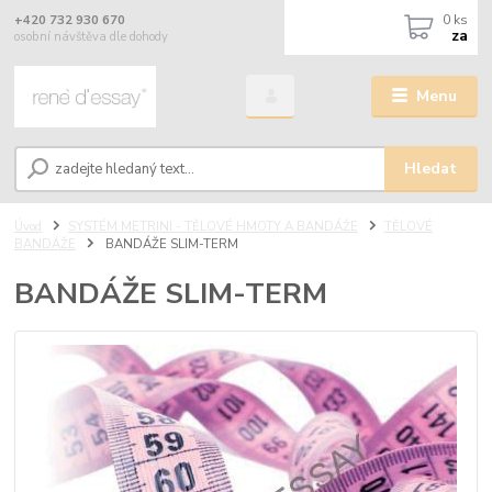
0
ks
+420 732 930 670
za
osobní návštěva dle dohody
Menu
Hledat
Úvod
SYSTÉM METRINI - TĚLOVÉ HMOTY A BANDÁŽE
TĚLOVÉ
BANDÁŽE
BANDÁŽE SLIM-TERM
BANDÁŽE SLIM-TERM