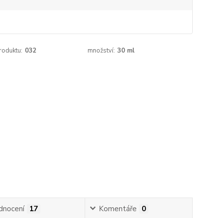
roduktu:
032
množství:
30 ml
dnocení
17
Komentáře
0