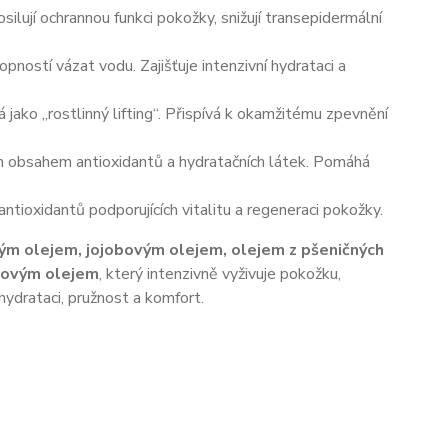
osilují ochrannou funkci pokožky, snižují transepidermální
ností vázat vodu. Zajišťuje intenzivní hydrataci a
á jako „rostlinný lifting“. Přispívá k okamžitému zpevnění
m obsahem antioxidantů a hydratačních látek. Pomáhá
antioxidantů podporujících vitalitu a regeneraci pokožky.
ým olejem, jojobovým olejem, olejem z pšeničných
icovým olejem
, který intenzivně vyživuje pokožku,
hydrataci, pružnost a komfort.