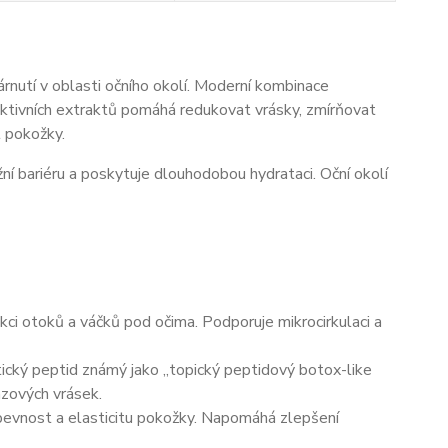
árnutí v oblasti očního okolí. Moderní kombinace
aktivních extraktů pomáhá redukovat vrásky, zmírňovat
 pokožky.
ní bariéru a poskytuje dlouhodobou hydrataci. Oční okolí
ci otoků a váčků pod očima. Podporuje mikrocirkulaci a
ický peptid známý jako „topický peptidový botox-like
azových vrásek.
pevnost a elasticitu pokožky. Napomáhá zlepšení