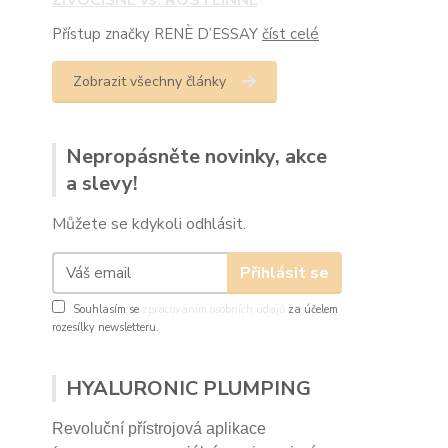
ŽIVOČIŠNÉ vs. ROSTLINNÉ
Přístup značky RENÈ D’ESSAY
číst celé
Zobrazit všechny články
Nepropásněte novinky, akce
a slevy!
Můžete se kdykoli odhlásit.
Přihlásit se
Souhlasím se
zpracováním osobních údajů
za účelem
rozesílky newsletteru.
HYALURONIC PLUMPING
Revoluční přístrojová aplikace