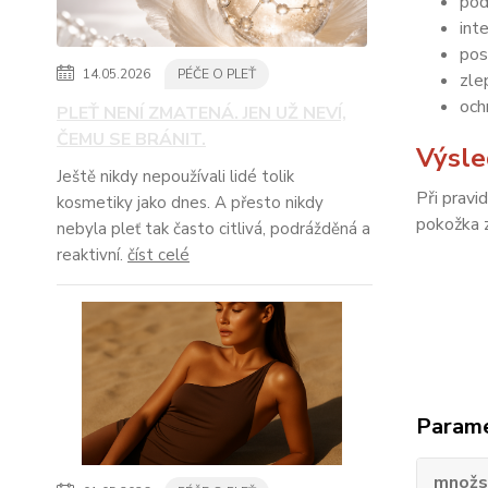
pod
int
pos
14.05.2026
PÉČE O PLEŤ
zle
och
PLEŤ NENÍ ZMATENÁ. JEN UŽ NEVÍ,
ČEMU SE BRÁNIT.
Výsl
Ještě nikdy nepoužívali lidé tolik
Při pravi
kosmetiky jako dnes. A přesto nikdy
pokožka z
nebyla pleť tak často citlivá, podrážděná a
reaktivní.
číst celé
Param
množs