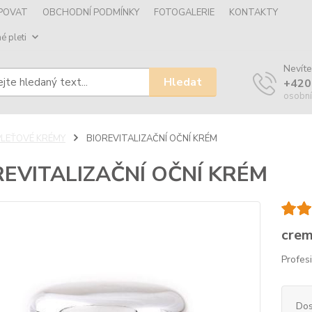
UPOVAT
OBCHODNÍ PODMÍNKY
FOTOGALERIE
KONTAKTY
é pleti
Nevíte
Hledat
+420
osobní
PLEŤOVÉ KRÉMY
BIOREVITALIZAČNÍ OČNÍ KRÉM
REVITALIZAČNÍ OČNÍ KRÉM
crem
Profes
Dos