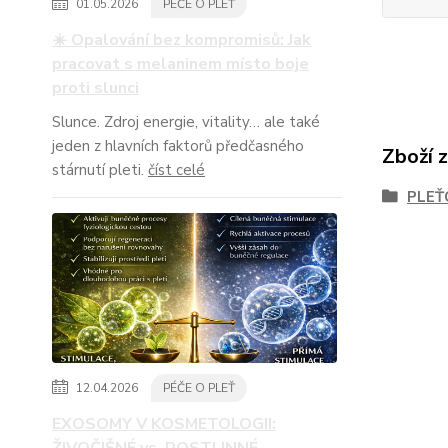
01.05.2026
PÉČE O PLEŤ
☀️ Opalování bez kompromisů: Jak
pracovat s melaninem místo boje
proti slunci
Slunce. Zdroj energie, vitality… ale také
jeden z hlavních faktorů předčasného
Zboží 
stárnutí pleti.
číst celé
PLEŤ
12.04.2026
PÉČE O PLEŤ
EXOSOMY V KOSMETOLOGII: