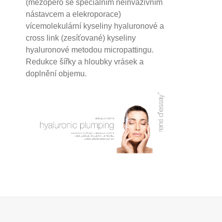
(mezopero se speciálním neinvazivním
nástavcem a elekroporace)
vícemolekulární kyseliny hyaluronové a
cross link (zesíťované) kyseliny
hyaluronové
metodou micropattingu.
Redukce šířky a hloubky vrásek a
doplnění objemu.