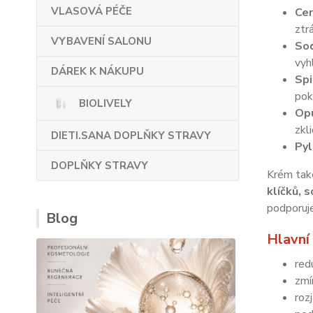
VLASOVÁ PÉČE
Cer
ztr
VYBAVENÍ SALONU
So
vyh
DÁREK K NÁKUPU
Spi
pok
BIOLIVELY
Opu
zkl
DIETI.SANA DOPLŇKY STRAVY
Pyl
DOPLŇKY STRAVY
Krém tak
klíčků, 
podporuje
Blog
Hlavní
red
zmí
roz