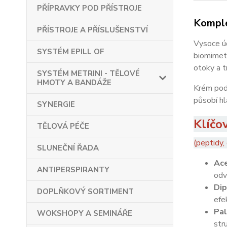
PŘÍPRAVKY POD PŘÍSTROJE
Komple
PŘÍSTROJE A PŘÍSLUŠENSTVÍ
Vysoce úč
SYSTÉM EPILL OF
biomimeti
otoky a 
SYSTÉM METRINI - TĚLOVÉ
HMOTY A BANDÁŽE
Krém podp
působí hla
SYNERGIE
Klíčo
TĚLOVÁ PÉČE
(peptidy,
SLUNEČNÍ ŘADA
Ace
ANTIPERSPIRANTY
odv
Dip
DOPLŇKOVÝ SORTIMENT
efe
Pal
WOKSHOPY A SEMINÁŘE
str