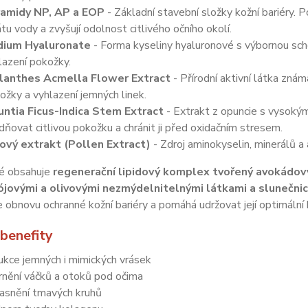
amidy NP, AP a EOP
- Základní stavební složky kožní bariéry. P
átu vody a zvyšují odolnost citlivého očního okolí.
dium Hyaluronate
- Forma kyseliny hyaluronové s výbornou schop
lazení pokožky.
lanthes Acmella Flower Extract
- Přírodní aktivní látka znám
ožky a vyhlazení jemných linek.
ntia Ficus-Indica Stem Extract
- Extrakt z opuncie s vysoký
idňovat citlivou pokožku a chránit ji před oxidačním stresem.
ový extrakt (Pollen Extract)
- Zdroj aminokyselin, minerálů a 
é obsahuje
regenerační lipidový komplex tvořený avokádov
sójovými a olivovými nezmýdelnitelnými látkami a slunečn
 obnovu ochranné kožní bariéry a pomáhá udržovat její optimální 
 benefity
ukce jemných i mimických vrásek
rnění váčků a otoků pod očima
jasnění tmavých kruhů