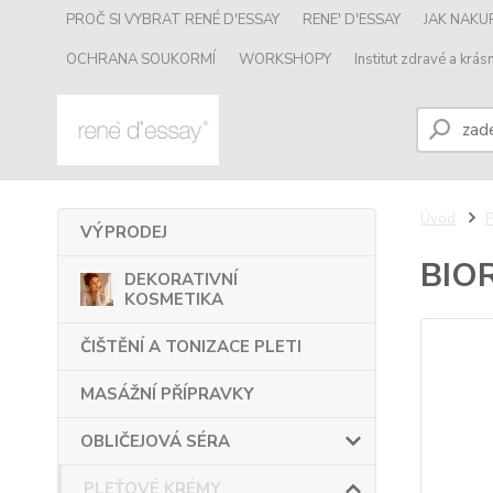
PROČ SI VYBRAT RENÉ D'ESSAY
RENE' D'ESSAY
JAK NAK
OCHRANA SOUKORMÍ
WORKSHOPY
Institut zdravé a krásn
Úvod
VÝPRODEJ
BIO
DEKORATIVNÍ
KOSMETIKA
ČIŠTĚNÍ A TONIZACE PLETI
MASÁŽNÍ PŘÍPRAVKY
OBLIČEJOVÁ SÉRA
PLEŤOVÉ KRÉMY