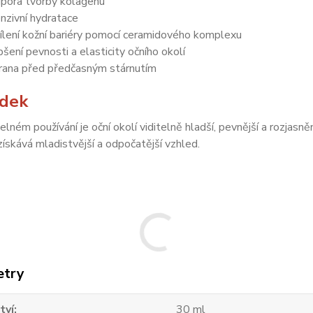
pora tvorby kolagenu
enzivní hydratace
ílení kožní bariéry pomocí ceramidového komplexu
pšení pevnosti a elasticity očního okolí
rana před předčasným stárnutím
edek
delném používání je oční okolí viditelně hladší, pevnější a rozjasně
ískává mladistvější a odpočatější vzhled.
etry
tví
30 ml