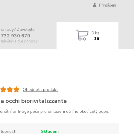
Přihlášení
 si rady? Zavolejte.
0
ks
 732 930 670
za
 návštěva dle dohody
Ohodnotit produkt
a occhi biorivitalizzante
ionální anti-age péče pro omlazení očního okolí
celý popis
tupnost
Skladem