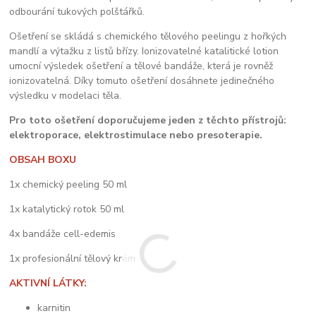
odbourání tukových polštářků.
Ošetření se skládá s chemického tělového peelingu z hořkých
mandlí a výtažku z listů břízy. Ionizovatelné katalitické lotion
umocní výsledek ošetření a tělové bandáže, která je rovněž
ionizovatelná. Díky tomuto ošetření dosáhnete jedinečného
výsledku v modelaci těla.
Pro toto ošetření doporučujeme jeden z těchto přístrojů:
elektroporace, elektrostimulace nebo presoterapie.
OBSAH BOXU
1x chemický peeling 50 ml
1x katalytický rotok 50 ml
4x bandáže cell-edemis
1x profesionální tělový krém
AKTIVNÍ LÁTKY:
karnitin