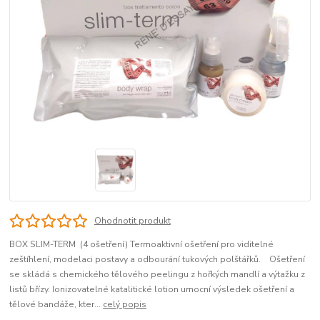
Ohodnotit produkt
BOX SLIM-TERM (4 ošetření) Termoaktivní ošetření pro viditelné
zeštíhlení, modelaci postavy a odbourání tukových polštářků. Ošetření
se skládá s chemického tělového peelingu z hořkých mandlí a výtažku z
listů břízy. Ionizovatelné katalitické lotion umocní výsledek ošetření a
tělové bandáže, kter...
celý popis