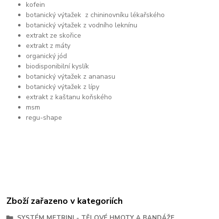
kofein
botanický výtažek z chininovníku lékařského
botanický výtažek z vodního leknínu
extrakt ze skořice
extrakt z máty
organický jód
biodisponibilní kyslík
botanický výtažek z ananasu
botanický výtažek z lípy
extrakt z kaštanu koňského
msm
regu-shape
Zboží zařazeno v kategoriích
SYSTÉM METRINI - TĚLOVÉ HMOTY A BANDÁŽE