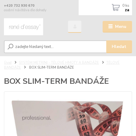
0
ks
+420 732 930 670
za
osobní návštěva dle dohody
Menu
Hledat
Úvod
SYSTÉM METRINI - TĚLOVÉ HMOTY A BANDÁŽE
TĚLOVÉ
BANDÁŽE
BOX SLIM-TERM BANDÁŽE
BOX SLIM-TERM BANDÁŽE