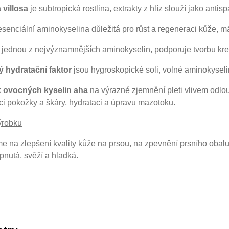
 villosa
je subtropická rostlina, extrakty z hlíz slouží jako antis
esenciální aminokyselina důležitá pro růst a regeneraci kůže, má
 jednou z nejvýznamnějších aminokyselin, podporuje tvorbu krea
ý hydratační faktor
jsou hygroskopické soli, volné aminokyseli
 ovocných kyselin aha
na výrazné zjemnění pleti vlivem odlou
i pokožky a škáry, hydrataci a úpravu mazotoku.
ýrobku
 na zlepšení kvality kůže na prsou, na zpevnění prsního obalu, 
ypnutá, svěží a hladká.