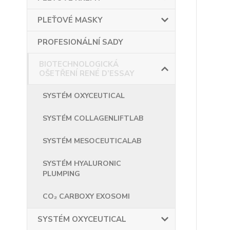
PLEŤOVÉ MASKY
PROFESIONÁLNÍ SADY
BIOTECHNOLOGICKÁ
OŠETŘENÍ RENÉ D’ESSAY
SYSTÉM OXYCEUTICAL
SYSTÉM COLLAGENLIFTLAB
SYSTÉM MESOCEUTICALAB
SYSTÉM HYALURONIC
PLUMPING
CO₂ CARBOXY EXOSOMI
SYSTÉM OXYCEUTICAL