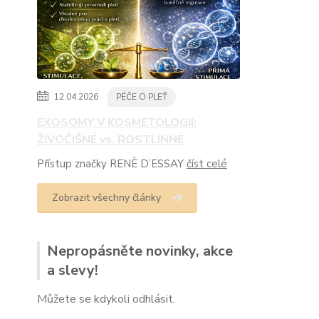
12.04.2026
PÉČE O PLEŤ
EXOSOMY V KOSMETOLOGII:
ŽIVOČIŠNÉ vs. ROSTLINNÉ
Přístup značky RENÈ D’ESSAY
číst celé
Zobrazit všechny články
Nepropásněte novinky, akce
a slevy!
Můžete se kdykoli odhlásit.