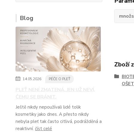
Param
množs
Blog
Zboží 
BIOT
14.05.2026
PÉČE O PLEŤ
OŠET
PLEŤ NENÍ ZMATENÁ. JEN UŽ NEVÍ,
ČEMU SE BRÁNIT.
Ještě nikdy nepoužívali lidé tolik
kosmetiky jako dnes. A přesto nikdy
nebyla pleť tak často citlivá, podrážděná a
reaktivní.
číst celé