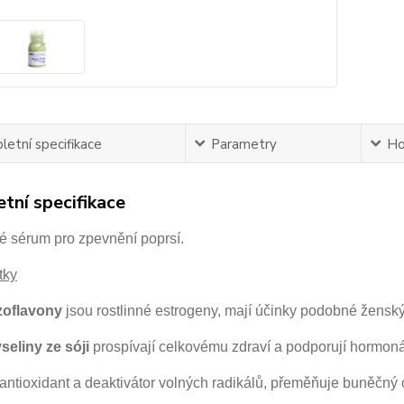
etní specifikace
Parametry
Ho
tní specifikace
é sérum pro zpevnění poprsí.
tky
zoflavony
jsou rostlinné estrogeny, mají účinky podobné žen
eliny ze sóji
prospívají celkovému zdraví a podporují hormoná
antioxidant a deaktivátor volných radikálů, přeměňuje buněčný 