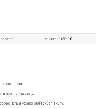
dnocení
1
Komentáře
0
ským hormonům.
lní rovnováhu ženy.
odpad, brání vzniku stařeckých skvrn.