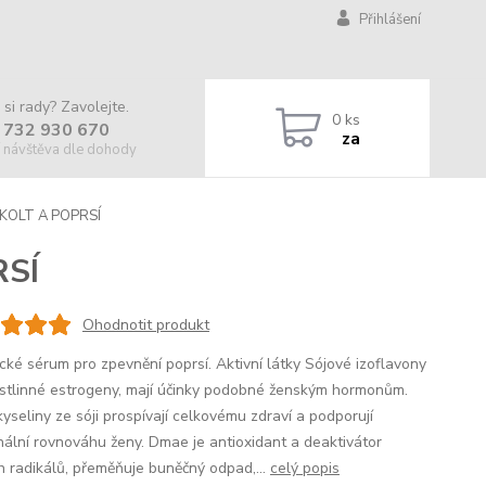
Přihlášení
 si rady? Zavolejte.
0
ks
 732 930 670
za
 návštěva dle dohody
KOLT A POPRSÍ
RSÍ
Ohodnotit produkt
ické sérum pro zpevnění poprsí. Aktivní látky Sójové izoflavony
ostlinné estrogeny, mají účinky podobné ženským hormonům.
yseliny ze sóji prospívají celkovému zdraví a podporují
ální rovnováhu ženy. Dmae je antioxidant a deaktivátor
h radikálů, přeměňuje buněčný odpad,...
celý popis