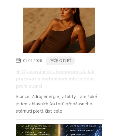
01.05.2026
PÉČE O PLEŤ
☀️ Opalování bez kompromisů: Jak
pracovat s melaninem místo boje
proti slunci
Slunce. Zdroj energie, vitality… ale také
jeden z hlavních faktorů předčasného
stárnutí pleti.
číst celé