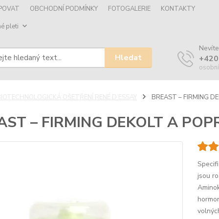
UPOVAT
OBCHODNÍ PODMÍNKY
FOTOGALERIE
KONTAKTY
é pleti
Nevíte
Hledat
+420
osobní
BIOTECHNOLOGICKÁ OŠETŘENÍ RENÉ D’ESSAY
BREAST – FIRMING DE
AST – FIRMING DEKOLT A POP
Specif
jsou r
Aminok
hormon
volnýc