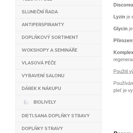
Discorea
SLUNEČNÍ ŘADA
Lyzin
je 
ANTIPERSPIRANTY
Glycin
je
DOPLŇKOVÝ SORTIMENT
Přirozen
WOKSHOPY A SEMINÁŘE
Komplex
regenerac
VLASOVÁ PÉČE
Použití v
VYBAVENÍ SALONU
Používáme
DÁREK K NÁKUPU
pleť je v
BIOLIVELY
DIETI.SANA DOPLŇKY STRAVY
DOPLŇKY STRAVY