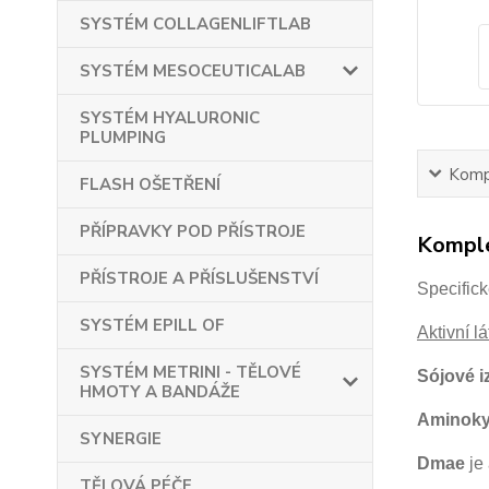
SYSTÉM COLLAGENLIFTLAB
SYSTÉM MESOCEUTICALAB
SYSTÉM HYALURONIC
PLUMPING
Kompl
FLASH OŠETŘENÍ
PŘÍPRAVKY POD PŘÍSTROJE
Komple
PŘÍSTROJE A PŘÍSLUŠENSTVÍ
Specifick
SYSTÉM EPILL OF
Aktivní lá
SYSTÉM METRINI - TĚLOVÉ
Sójové i
HMOTY A BANDÁŽE
Aminokys
SYNERGIE
Dmae
je 
TĚLOVÁ PÉČE