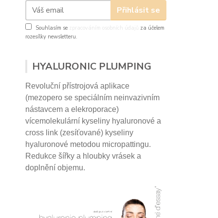
Přihlásit se
Souhlasím se
zpracováním osobních údajů
za účelem
rozesílky newsletteru.
HYALURONIC PLUMPING
Revoluční přístrojová aplikace
(mezopero se speciálním neinvazivním
nástavcem a elekroporace)
vícemolekulární kyseliny hyaluronové a
cross link (zesíťované) kyseliny
hyaluronové
metodou micropattingu.
Redukce šířky a hloubky vrásek a
doplnění objemu.