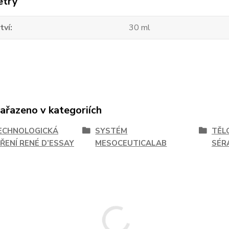
etry
tví
30 ml
zařazeno v kategoriích
ECHNOLOGICKÁ
SYSTÉM
TĚL
ŘENÍ RENÉ D’ESSAY
MESOCEUTICALAB
SÉR