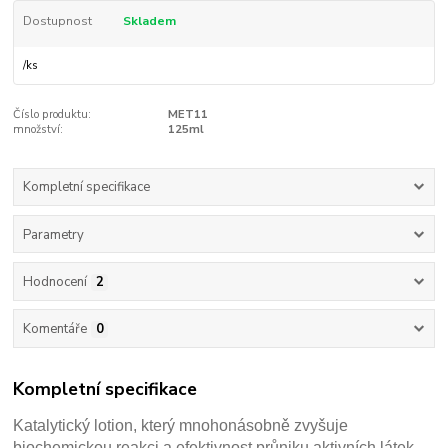
Dostupnost
Skladem
/
ks
Číslo produktu:
MET11
množství:
125ml
Kompletní specifikace
Parametry
Hodnocení
2
Komentáře
0
Kompletní specifikace
Katalytický lotion, který mnohonásobně zvyšuje
biochemickou reakci a efektivnost průniku aktivních látek,