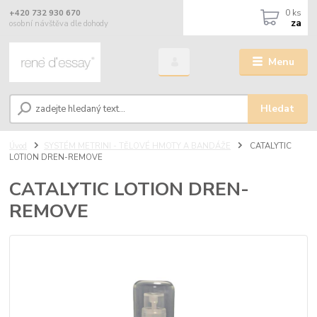
0
ks
+420 732 930 670
za
osobní návštěva dle dohody
Menu
Hledat
Úvod
SYSTÉM METRINI - TĚLOVÉ HMOTY A BANDÁŽE
CATALYTIC
LOTION DREN-REMOVE
CATALYTIC LOTION DREN-
REMOVE