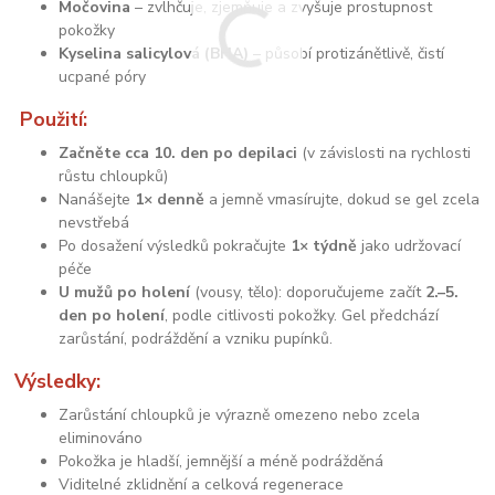
Močovina
– zvlhčuje, zjemňuje a zvyšuje prostupnost
pokožky
Kyselina salicylová (BHA)
– působí protizánětlivě, čistí
ucpané póry
Použití:
Začněte cca 10. den po depilaci
(v závislosti na rychlosti
růstu chloupků)
Nanášejte
1× denně
a jemně vmasírujte, dokud se gel zcela
nevstřebá
Po dosažení výsledků pokračujte
1× týdně
jako udržovací
péče
U mužů po holení
(vousy, tělo): doporučujeme začít
2.–5.
den po holení
, podle citlivosti pokožky. Gel předchází
zarůstání, podráždění a vzniku pupínků.
Výsledky:
Zarůstání chloupků je výrazně omezeno nebo zcela
eliminováno
Pokožka je hladší, jemnější a méně podrážděná
Viditelné zklidnění a celková regenerace