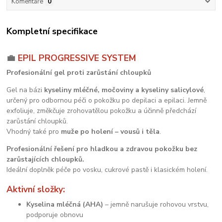
Komentáře
0
Kompletní specifikace
💼
EPIL PROGRESSIVE SYSTEM
Profesionální gel proti zarůstání chloupků
Gel na bázi
kyseliny mléčné, močoviny a kyseliny salicylové
,
určený pro odbornou péči o pokožku po depilaci a epilaci. Jemně
exfoliuje, změkčuje zrohovatělou pokožku a účinně předchází
zarůstání chloupků.
Vhodný také pro
muže po holení – vousů i těla
.
Profesionální řešení pro hladkou a zdravou pokožku bez
zarůstajících chloupků.
Ideální doplněk péče po vosku, cukrové pastě i klasickém holení.
Aktivní složky:
Kyselina mléčná (AHA)
– jemně narušuje rohovou vrstvu,
podporuje obnovu