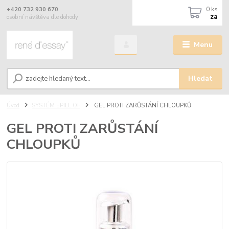
0
ks
+420 732 930 670
za
osobní návštěva dle dohody
Menu
Hledat
Úvod
SYSTÉM EPILL OF
GEL PROTI ZARŮSTÁNÍ CHLOUPKŮ
GEL PROTI ZARŮSTÁNÍ
CHLOUPKŮ