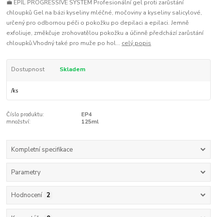
💼 EPIL PROGRESSIVE SYSTEM Profesionální gel proti zarůstání
chloupků Gel na bázi kyseliny mléčné, močoviny a kyseliny salicylové,
určený pro odbornou péči o pokožku po depilaci a epilaci. Jemně
exfoliuje, změkčuje zrohovatělou pokožku a účinně předchází zarůstání
chloupků.Vhodný také pro muže po hol...
celý popis
Dostupnost
Skladem
/
ks
Číslo produktu:
EP4
množství:
125ml
Kompletní specifikace
Parametry
Hodnocení
2