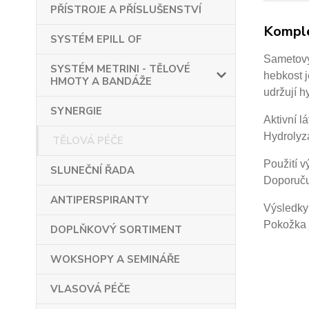
PŘÍSTROJE A PŘÍSLUŠENSTVÍ
Komple
SYSTÉM EPILL OF
Sametový 
SYSTÉM METRINI - TĚLOVÉ
hebkost j
HMOTY A BANDÁŽE
udržují
h
SYNERGIE
Aktivní lá
Hydrolyzá
TĚLOVÁ PÉČE
Použití v
SLUNEČNÍ ŘADA
Doporuču
ANTIPERSPIRANTY
Výsledky 
Pokožka 
DOPLŇKOVÝ SORTIMENT
WOKSHOPY A SEMINÁŘE
VLASOVÁ PÉČE