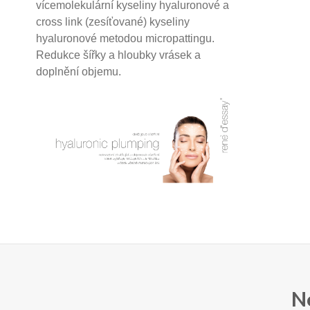
vícemolekulární kyseliny hyaluronové a
cross link (zesíťované) kyseliny
hyaluronové
metodou micropattingu.
Redukce šířky a hloubky vrásek a
doplnění objemu.
N