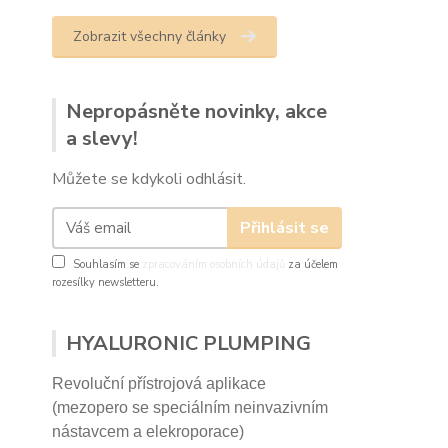
Zobrazit všechny články
Nepropásněte novinky, akce
a slevy!
Můžete se kdykoli odhlásit.
Přihlásit se
Souhlasím se
zpracováním osobních údajů
za účelem
rozesílky newsletteru.
HYALURONIC PLUMPING
Revoluční přístrojová aplikace
(mezopero se speciálním neinvazivním
nástavcem a elekroporace)