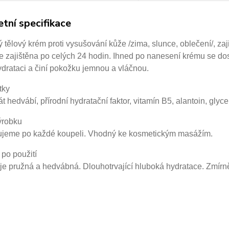
tní specifikace
tělový krém proti vysušování kůže /zima, slunce,
oblečení/, za
e zajištěna po celých 24 hodin. Ihned po nanesení
krému se dos
ydrataci a činí pokožku jemnou a vláčnou.
tky
t hedvábí, přírodní hydratační faktor, vitamín B5, alantoin,
glyce
ýrobku
jeme po každé koupeli. Vhodný ke kosmetickým
masážím.
po použití
je pružná a hedvábná. Dlouhotrvající hluboká hydratace.
Zmírně