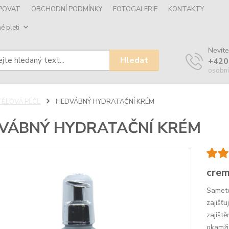
UPOVAT
OBCHODNÍ PODMÍNKY
FOTOGALERIE
KONTAKTY
é pleti
Nevíte
Hledat
+420
osobní
TĚLOVÁ PÉČE
HEDVÁBNÝ HYDRATAČNÍ KRÉM
VÁBNÝ HYDRATAČNÍ KRÉM
crem
Sameto
zajišť
zajišt
okamži