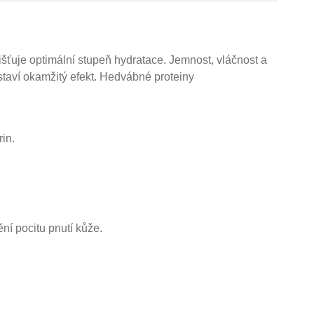
jišťuje optimální stupeň hydratace. Jemnost, vláčnost
a
taví okamžitý efekt. Hedvábné proteiny
rin.
ní pocitu pnutí kůže.