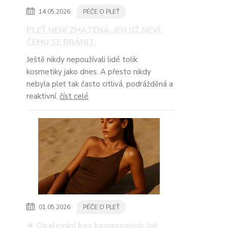
14.05.2026
PÉČE O PLEŤ
PLEŤ NENÍ ZMATENÁ. JEN UŽ NEVÍ,
ČEMU SE BRÁNIT.
Ještě nikdy nepoužívali lidé tolik
kosmetiky jako dnes. A přesto nikdy
nebyla pleť tak často citlivá, podrážděná a
reaktivní.
číst celé
01.05.2026
PÉČE O PLEŤ
☀️ Opalování bez kompromisů: Jak