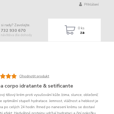
Přihlášení
 si rady? Zavolejte.
0
ks
 732 930 670
za
 návštěva dle dohody
Ohodnotit produkt
a corpo idratante & setificante
vý tělový krém proti vysušování kůže /zima, slunce, oblečení/,
uje optimální stupeň hydratace. Jemnost, vláčnost a hebkost je
ěna po celých 24 hodin. Ihned po nanesení krému se dostaví
tý efekt. Hedvábné proteiny udržují hydrataci a činí pokožku