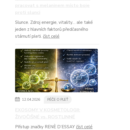
pracovat s melaninem místo boje
proti slunci
Slunce. Zdroj energie, vitality… ale také
jeden z hlavních faktorů předčasného
stárnutí pleti.
číst celé
12.04.2026
PÉČE O PLEŤ
EXOSOMY V KOSMETOLOGII:
ŽIVOČIŠNÉ vs. ROSTLINNÉ
Přístup značky RENÈ D’ESSAY
číst celé