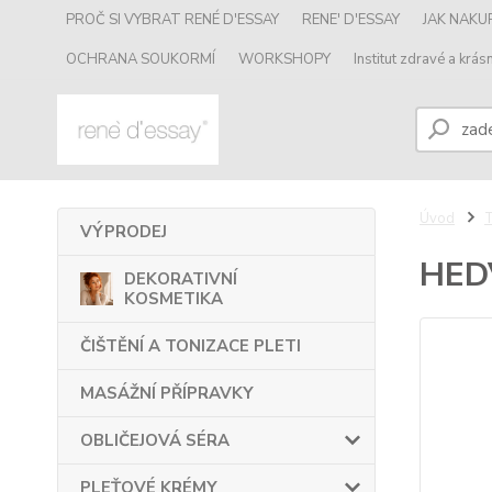
PROČ SI VYBRAT RENÉ D'ESSAY
RENE' D'ESSAY
JAK NAK
OCHRANA SOUKORMÍ
WORKSHOPY
Institut zdravé a krásn
Úvod
VÝPRODEJ
HED
DEKORATIVNÍ
KOSMETIKA
ČIŠTĚNÍ A TONIZACE PLETI
MASÁŽNÍ PŘÍPRAVKY
OBLIČEJOVÁ SÉRA
PLEŤOVÉ KRÉMY