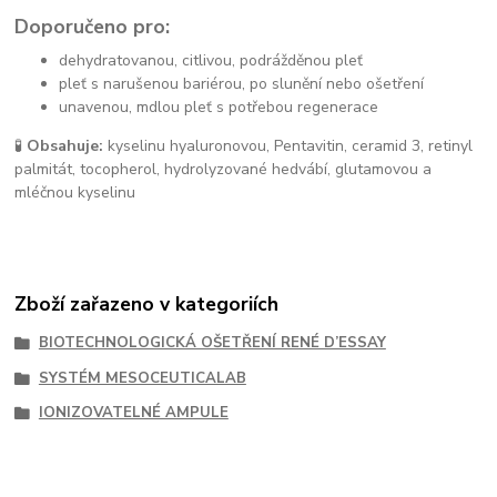
Doporučeno pro:
dehydratovanou, citlivou, podrážděnou pleť
pleť s narušenou bariérou, po slunění nebo ošetření
unavenou, mdlou pleť s potřebou regenerace
🧪
Obsahuje:
kyselinu hyaluronovou, Pentavitin, ceramid 3, retinyl
palmitát, tocopherol, hydrolyzované hedvábí, glutamovou a
mléčnou kyselinu
Zboží zařazeno v kategoriích
BIOTECHNOLOGICKÁ OŠETŘENÍ RENÉ D’ESSAY
SYSTÉM MESOCEUTICALAB
IONIZOVATELNÉ AMPULE