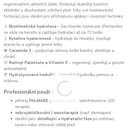
regeneračních aktivních látek. Poskytují okamžitý komfort,
zklidnění a dlouhodobé zvlhčení pleti. Díky své biomimetické
formulaci jsou ideální pro přístrojovou aplikaci i invazivní techniky.
💧
Biomimetická hydratace
– Saccharide Isomerate (Pentavitin)
se váže na keratin a zajišťuje hydrataci až na 72 hodin
💧
Kyselina hyaluronová
– hydratuje do hloubky, zlepšuje
elasticitu a vyplňuje jemné linky
💎
Ceramide 3
– podporuje obnovu kožní bariéry, zklidňuje a
chrání
💡
Retinyl Palmitate a Vitamin E
– regenerují, zpevňují a působí
antioxidačně
🎐
Hydrolyzované hedvábí
– zanechává pokožku jemnou a
vláčnou
Profesionální použití:
přístroj
PALMARE
(elektroporace, radiofrekvence, LED
terapie)
mikrojehličkování / mezoterapie
(např. dermapen)
ideální jako
zklidňující a hydratační fáze
po exfoliaci,
laseru nebo stresové zátěži pleti