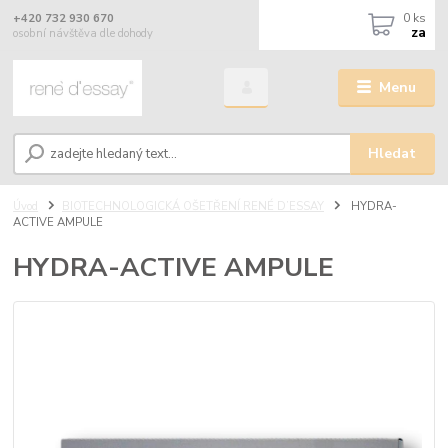
0
ks
+420 732 930 670
za
osobní návštěva dle dohody
Menu
Hledat
Úvod
BIOTECHNOLOGICKÁ OŠETŘENÍ RENÉ D’ESSAY
HYDRA-
ACTIVE AMPULE
HYDRA-ACTIVE AMPULE