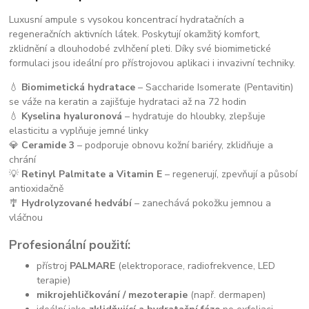
Luxusní ampule s vysokou koncentrací hydratačních a
regeneračních aktivních látek. Poskytují okamžitý komfort,
zklidnění a dlouhodobé zvlhčení pleti. Díky své biomimetické
formulaci jsou ideální pro přístrojovou aplikaci i invazivní techniky.
💧
Biomimetická hydratace
– Saccharide Isomerate (Pentavitin)
se váže na keratin a zajišťuje hydrataci až na 72 hodin
💧
Kyselina hyaluronová
– hydratuje do hloubky, zlepšuje
elasticitu a vyplňuje jemné linky
💎
Ceramide 3
– podporuje obnovu kožní bariéry, zklidňuje a
chrání
💡
Retinyl Palmitate a Vitamin E
– regenerují, zpevňují a působí
antioxidačně
🎐
Hydrolyzované hedvábí
– zanechává pokožku jemnou a
vláčnou
Profesionální použití:
přístroj
PALMARE
(elektroporace, radiofrekvence, LED
terapie)
mikrojehličkování / mezoterapie
(např. dermapen)