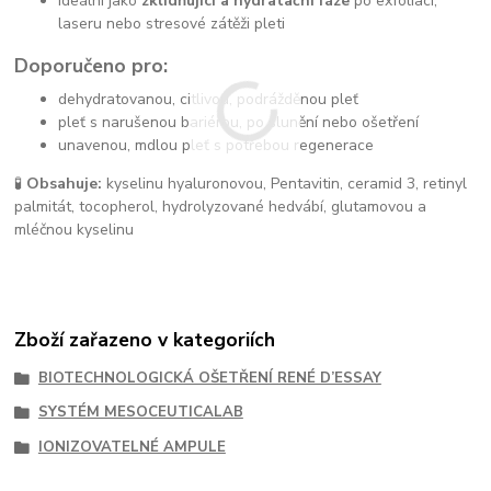
ideální jako
zklidňující a hydratační fáze
po exfoliaci,
laseru nebo stresové zátěži pleti
Doporučeno pro:
dehydratovanou, citlivou, podrážděnou pleť
pleť s narušenou bariérou, po slunění nebo ošetření
unavenou, mdlou pleť s potřebou regenerace
🧪
Obsahuje:
kyselinu hyaluronovou, Pentavitin, ceramid 3, retinyl
palmitát, tocopherol, hydrolyzované hedvábí, glutamovou a
mléčnou kyselinu
Zboží zařazeno v kategoriích
BIOTECHNOLOGICKÁ OŠETŘENÍ RENÉ D’ESSAY
SYSTÉM MESOCEUTICALAB
IONIZOVATELNÉ AMPULE