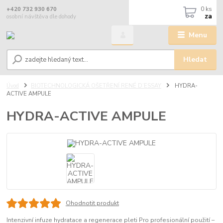
0
ks
+420 732 930 670
za
osobní návštěva dle dohody
Menu
Hledat
Úvod
BIOTECHNOLOGICKÁ OŠETŘENÍ RENÉ D’ESSAY
HYDRA-
ACTIVE AMPULE
HYDRA-ACTIVE AMPULE
Ohodnotit produkt
Intenzivní infuze hydratace a regenerace pleti Pro profesionální použití –