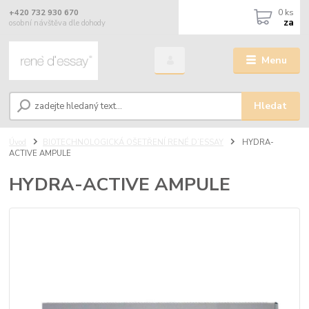
0
ks
+420 732 930 670
za
osobní návštěva dle dohody
Menu
Hledat
Úvod
BIOTECHNOLOGICKÁ OŠETŘENÍ RENÉ D’ESSAY
HYDRA-
ACTIVE AMPULE
HYDRA-ACTIVE AMPULE