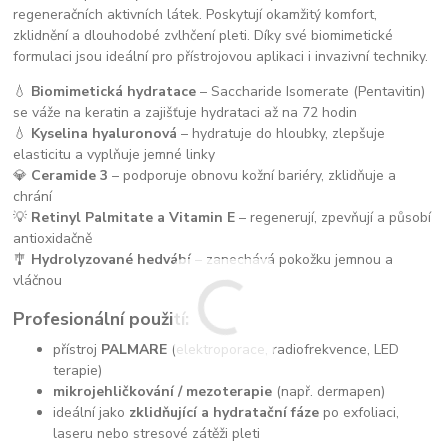
regeneračních aktivních látek. Poskytují okamžitý komfort,
zklidnění a dlouhodobé zvlhčení pleti. Díky své biomimetické
formulaci jsou ideální pro přístrojovou aplikaci i invazivní techniky.
💧
Biomimetická hydratace
– Saccharide Isomerate (Pentavitin)
se váže na keratin a zajišťuje hydrataci až na 72 hodin
💧
Kyselina hyaluronová
– hydratuje do hloubky, zlepšuje
elasticitu a vyplňuje jemné linky
💎
Ceramide 3
– podporuje obnovu kožní bariéry, zklidňuje a
chrání
💡
Retinyl Palmitate a Vitamin E
– regenerují, zpevňují a působí
antioxidačně
🎐
Hydrolyzované hedvábí
– zanechává pokožku jemnou a
vláčnou
Profesionální použití:
přístroj
PALMARE
(elektroporace, radiofrekvence, LED
terapie)
mikrojehličkování / mezoterapie
(např. dermapen)
ideální jako
zklidňující a hydratační fáze
po exfoliaci,
laseru nebo stresové zátěži pleti