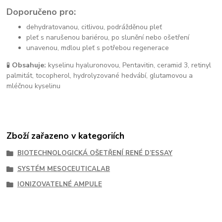
Doporučeno pro:
dehydratovanou, citlivou, podrážděnou pleť
pleť s narušenou bariérou, po slunění nebo ošetření
unavenou, mdlou pleť s potřebou regenerace
🧪
Obsahuje:
kyselinu hyaluronovou, Pentavitin, ceramid 3, retinyl
palmitát, tocopherol, hydrolyzované hedvábí, glutamovou a
mléčnou kyselinu
Zboží zařazeno v kategoriích
BIOTECHNOLOGICKÁ OŠETŘENÍ RENÉ D’ESSAY
SYSTÉM MESOCEUTICALAB
IONIZOVATELNÉ AMPULE