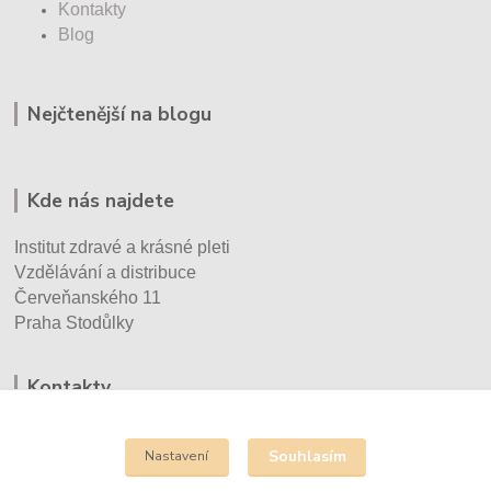
Kontakty
Blog
Nejčtenější na blogu
Kde nás najdete
Institut zdravé a krásné pleti
Vzdělávání a distribuce
Červeňanského 11
Praha Stodůlky
Kontakty
Eva Vršecká
+420 732 930 670
Souhlasím
Nastavení