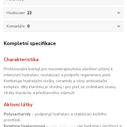
Hodnocení
22
Komentáře
0
Kompletní specifikace
Charakteristika
Profesionální koktejl pro mezoterapeutická ošetření určený k
intenzivní hydrataci, revitalizaci a podpoře regenerace pleti.
Kombinuje hydratační složky, ceramidy a silný antioxidační
komplex, díky kterému je vhodný i pro pleť se známkami únavy,
ztráty elasticity a předčasného stárnutí.
Aktivní látky
Polysacharidy
– podporují hydrataci a stabilizaci kožního
prostředí.
Kyselina hyaluronová
– váže vodu, zvyšuje hydrataci, pružnost a