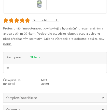
Ohodnotit produkt
Profesionální mezoterapeutický koktejl s hydratačním, regeneračním a
antioxidačním účinkem. Podporuje elasticitu, obnovu pleti a ochranu
před předčasným stárnutím. Určeno výhradně pro odborné použití.
celý
popis
Dostupnost
Skladem
/
ks
Číslo produktu:
M09
množství:
30 ml
Kompletní specifikace
Parametry