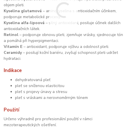
objem pleti.
Kyselina glutamová
– aminokyselina s antioxidačním účinkem,
podporuje metabolické procesy.
Kyselina alfa-lipoová
– silný antioxidant, posiluje účinek dalších
antioxidačních látek.
Retinol
– podporuje obnovu pleti, zjemňuje vrásky, sjednocuje tón
a pomáhá při hyperpigmentaci.
Vitamín E
– antioxidant, podporuje výživu a odolnost pleti.
Ceramidy
– posilují kožní bariéru, zvyšují schopnost pleti udržet
hydrataci.
Indikace
dehydratovaná pleť
pleť se sníženou elasticitou
pleť s projevy únavy a stresu
pleť s vráskami a nerovnoměrným tónem
Použití
Určeno výhradně pro profesionální použití v rámci
mezoterapeutických ošetření.