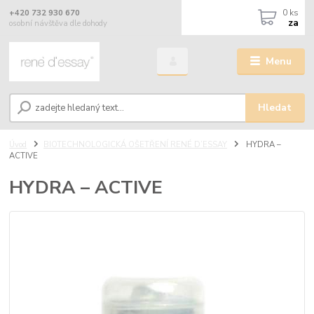
0
ks
+420 732 930 670
za
osobní návštěva dle dohody
Menu
Hledat
Úvod
BIOTECHNOLOGICKÁ OŠETŘENÍ RENÉ D’ESSAY
HYDRA –
ACTIVE
HYDRA – ACTIVE