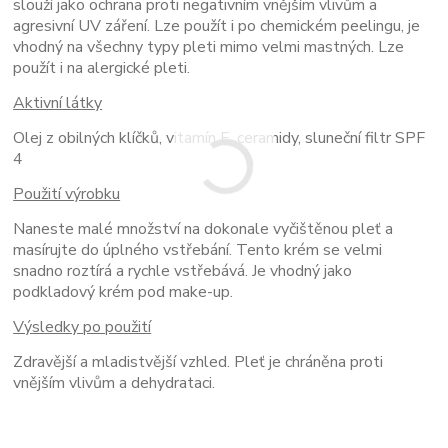
slouží jako ochrana proti negativním vnějším vlivům a
agresivní UV záření. Lze použít i po chemickém peelingu, je
vhodný na všechny typy pleti mimo velmi mastných. Lze
použít i na alergické pleti.
Aktivní látky
Olej z obilných klíčků, vitamín E, ceramidy, sluneční filtr SPF
4
Použití výrobku
Naneste malé množství na dokonale vyčištěnou pleť a
masírujte do úplného vstřebání. Tento krém se velmi
snadno roztírá a rychle vstřebává. Je vhodný jako
podkladový krém pod make-up.
Výsledky po použití
Zdravější a mladistvější vzhled. Pleť je chráněna proti
vnějším vlivům a dehydrataci.