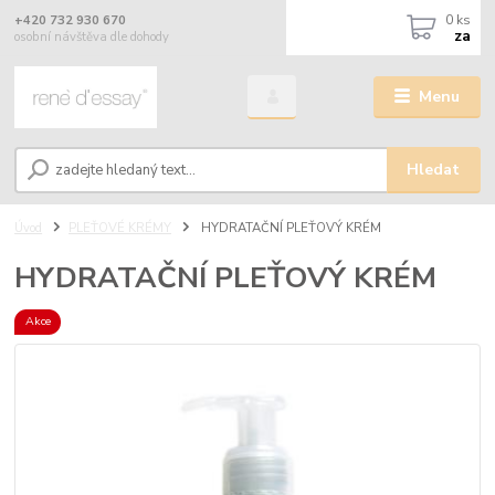
0
ks
+420 732 930 670
za
osobní návštěva dle dohody
Menu
Hledat
Úvod
PLEŤOVÉ KRÉMY
HYDRATAČNÍ PLEŤOVÝ KRÉM
HYDRATAČNÍ PLEŤOVÝ KRÉM
Akce