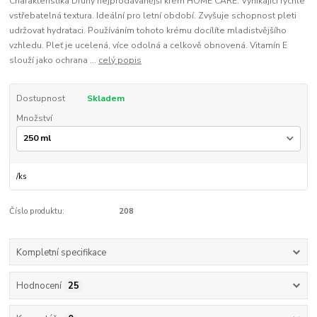
Charakteristika Druhý nejprodávanější krém HOME CARE. Vynikající rychle
vstřebatelná textura. Ideální pro letní období. Zvyšuje schopnost pleti
udržovat hydrataci. Používáním tohoto krému docílíte mladistvějšího
vzhledu. Pleť je ucelená, více odolná a celkově obnovená. Vitamín E
slouží jako ochrana ...
celý popis
Dostupnost
Skladem
Množství
/
ks
Číslo produktu:
208
Kompletní specifikace
Hodnocení
25