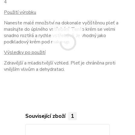
4
Použití výrobku
Naneste malé množství na dokonale vyčištěnou pleť a
masírujte do úplného vstřebání. Tento krém se velmi
snadno roztírá a rychle vstřebává. Je vhodný jako
podkladový krém pod make-up.
Výsledky po použití
Zdravější a mladistvější vzhled. Pleť je chráněna proti
vnějším vlivům a dehydrataci.
Související zboží
1