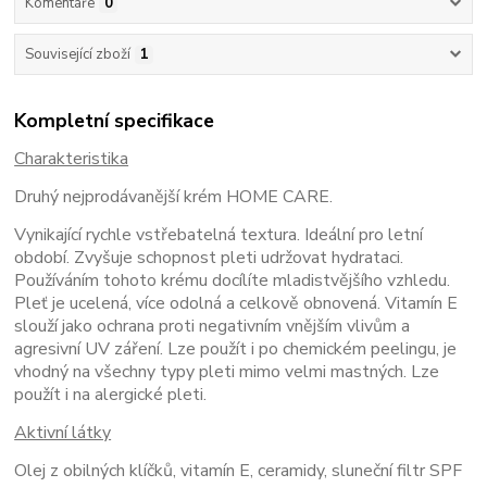
Komentáře
0
Související zboží
1
Kompletní specifikace
Charakteristika
Druhý nejprodávanější krém HOME CARE.
Vynikající rychle vstřebatelná textura. Ideální pro letní
období. Zvyšuje schopnost pleti udržovat hydrataci.
Používáním tohoto krému docílíte mladistvějšího vzhledu.
Pleť je ucelená, více odolná a celkově obnovená. Vitamín E
slouží jako ochrana proti negativním vnějším vlivům a
agresivní UV záření. Lze použít i po chemickém peelingu, je
vhodný na všechny typy pleti mimo velmi mastných. Lze
použít i na alergické pleti.
Aktivní látky
Olej z obilných klíčků, vitamín E, ceramidy, sluneční filtr SPF