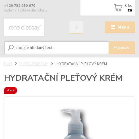
0
ks
+420 732 930 670
za
osobní návštěva dle dohody
Menu
Hledat
Úvod
PLEŤOVÉ KRÉMY
HYDRATAČNÍ PLEŤOVÝ KRÉM
HYDRATAČNÍ PLEŤOVÝ KRÉM
Akce