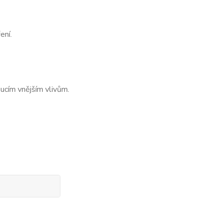
ení.
oucím vnějším vlivům.