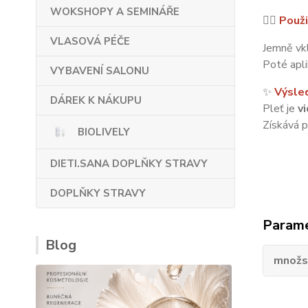
WOKSHOPY A SEMINÁŘE
💆‍♀️
Použi
VLASOVÁ PÉČE
Jemně vkl
Poté apli
VYBAVENÍ SALONU
✨
Výsle
DÁREK K NÁKUPU
Pleť je
v
Získává p
BIOLIVELY
DIETI.SANA DOPLŇKY STRAVY
DOPLŇKY STRAVY
Param
Blog
množs