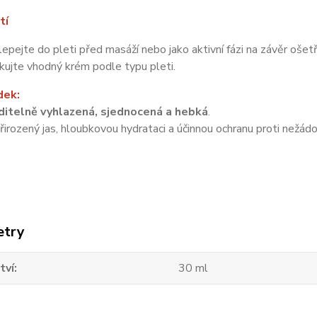
tí
epejte do pleti před masáží nebo jako aktivní fázi na závěr ošetř
kujte vhodný krém podle typu pleti.
dek:
iditelně vyhlazená, sjednocená a hebká
.
řirozený jas, hloubkovou hydrataci a účinnou ochranu proti nežád
etry
tví
30 ml