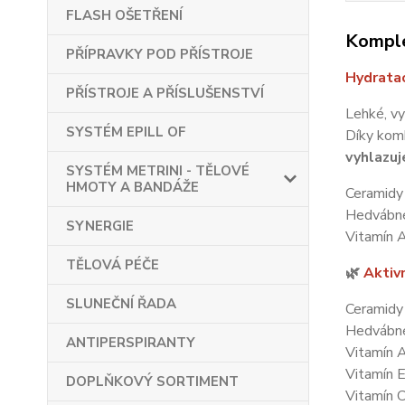
FLASH OŠETŘENÍ
Komple
PŘÍPRAVKY POD PŘÍSTROJE
Hydratac
PŘÍSTROJE A PŘÍSLUŠENSTVÍ
Lehké, v
SYSTÉM EPILL OF
Díky kom
vyhlazuj
SYSTÉM METRINI - TĚLOVÉ
HMOTY A BANDÁŽE
Ceramidy
Hedvábné
SYNERGIE
Vitamín A
TĚLOVÁ PÉČE
🌿
Aktivn
SLUNEČNÍ ŘADA
Ceramidy 
Hedvábné
ANTIPERSPIRANTY
Vitamín 
Vitamín E
DOPLŇKOVÝ SORTIMENT
Vitamín C