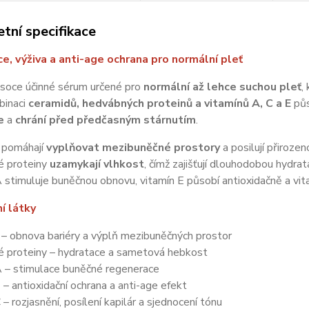
tní specifikace
e, výživa a anti-age ochrana pro normální pleť
ysoce účinné sérum určené pro
normální až lehce suchou pleť
,
binaci
ceramidů, hedvábných proteinů a vitamínů A, C a E
půs
e
a
chrání před předčasným stárnutím
.
 pomáhají
vyplňovat mezibuněčné prostory
a posilují přirozen
 proteiny
uzamykají vlhkost
, čímž zajišťují dlouhodobou hydrata
 stimuluje buněčnou obnovu, vitamín E působí antioxidačně a vitam
í látky
– obnova bariéry a výplň mezibuněčných prostor
 proteiny – hydratace a sametová hebkost
A – stimulace buněčné regenerace
 – antioxidační ochrana a anti-age efekt
 – rozjasnění, posílení kapilár a sjednocení tónu