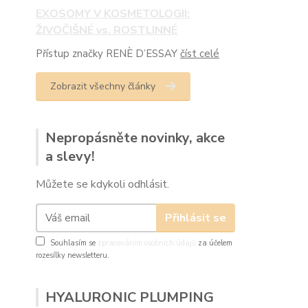
EXOSOMY V KOSMETOLOGII:
ŽIVOČIŠNÉ vs. ROSTLINNÉ
Přístup značky RENÈ D’ESSAY
číst celé
Zobrazit všechny články
Nepropásněte novinky, akce
a slevy!
Můžete se kdykoli odhlásit.
Přihlásit se
Souhlasím se
zpracováním osobních údajů
za účelem
rozesílky newsletteru.
HYALURONIC PLUMPING