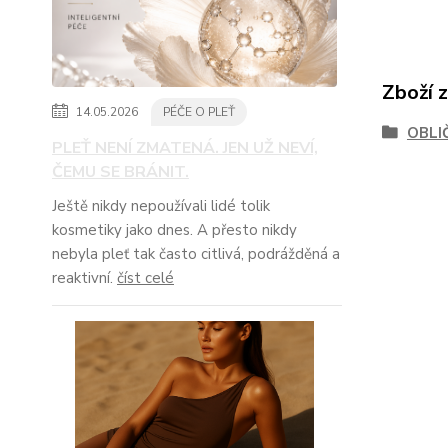
Zboží 
14.05.2026
PÉČE O PLEŤ
OBLI
PLEŤ NENÍ ZMATENÁ. JEN UŽ NEVÍ,
ČEMU SE BRÁNIT.
Ještě nikdy nepoužívali lidé tolik
kosmetiky jako dnes. A přesto nikdy
nebyla pleť tak často citlivá, podrážděná a
reaktivní.
číst celé