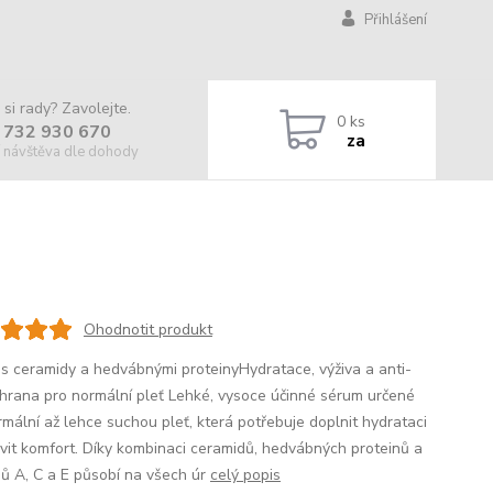
Přihlášení
 si rady? Zavolejte.
0
ks
 732 930 670
za
 návštěva dle dohody
Ohodnotit produkt
s ceramidy a hedvábnými proteinyHydratace, výživa a anti-
hrana pro normální pleť Lehké, vysoce účinné sérum určené
rmální až lehce suchou pleť, která potřebuje doplnit hydrataci
vit komfort. Díky kombinaci ceramidů, hedvábných proteinů a
nů A, C a E působí na všech úr
celý popis