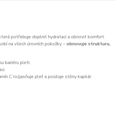
 která potřebuje doplnit hydrataci a obnovit komfort.
obí na všech úrovních pokožky –
obnovuje strukturu,
ou bariéru pleti.
ci.
ín C rozjasňuje pleť a posiluje stěny kapilár.