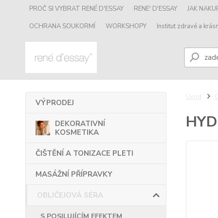
PROČ SI VYBRAT RENÉ D'ESSAY
RENE' D'ESSAY
JAK NAK
OCHRANA SOUKORMÍ
WORKSHOPY
Institut zdravé a krásn
Úvod
VÝPRODEJ
HYD
DEKORATIVNÍ
KOSMETIKA
ČIŠTĚNÍ A TONIZACE PLETI
MASÁŽNÍ PŘÍPRAVKY
OBLIČEJOVÁ SÉRA
S POSILUJÍCÍM EFEKTEM