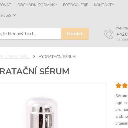
UPOVAT
OBCHODNÍ PODMÍNKY
FOTOGALERIE
KONTAKTY
é pleti
Nevíte
Hledat
+420
osobní
OBLIČEJOVÁ SÉRA
HYDRATAČNÍ SÉRUM
RATAČNÍ SÉRUM
Sérum 
age oc
pro no
a obno
vitamí