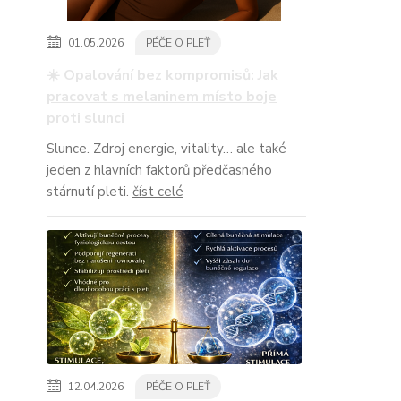
01.05.2026
PÉČE O PLEŤ
☀️ Opalování bez kompromisů: Jak
pracovat s melaninem místo boje
proti slunci
Slunce. Zdroj energie, vitality… ale také
jeden z hlavních faktorů předčasného
stárnutí pleti.
číst celé
12.04.2026
PÉČE O PLEŤ