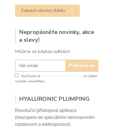
Zobrazit všechny články
Nepropásněte novinky, akce
a slevy!
Můžete se kdykoli odhlásit.
Přihlásit se
Souhlasím se
zpracováním osobních údajů
za účelem
rozesílky newsletteru.
HYALURONIC PLUMPING
Revoluční přístrojová aplikace
(mezopero se speciálním neinvazivním
nástavcem a elekroporace)