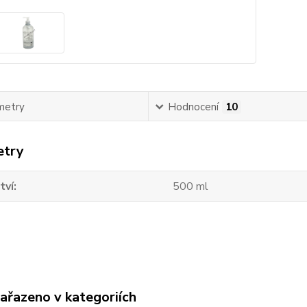
metry
Hodnocení
10
etry
tví
500 ml
zařazeno v kategoriích