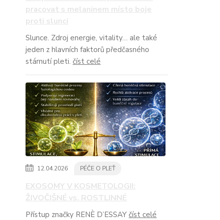
pracovat s melaninem místo boje
proti slunci
Slunce. Zdroj energie, vitality… ale také
jeden z hlavních faktorů předčasného
stárnutí pleti.
číst celé
12.04.2026
PÉČE O PLEŤ
EXOSOMY V KOSMETOLOGII:
ŽIVOČIŠNÉ vs. ROSTLINNÉ
Přístup značky RENÈ D’ESSAY
číst celé