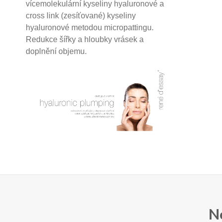
vícemolekulární kyseliny hyaluronové a
cross link (zesíťované) kyseliny
hyaluronové
metodou micropattingu.
Redukce šířky a hloubky vrásek a
doplnění objemu.
N