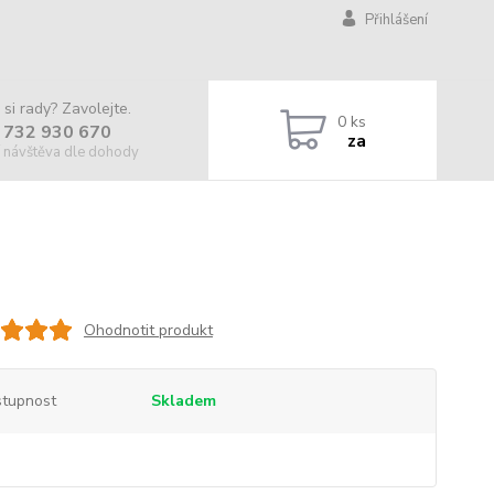
Přihlášení
 si rady? Zavolejte.
0
ks
 732 930 670
za
 návštěva dle dohody
Ohodnotit produkt
tupnost
Skladem