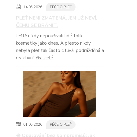
14.05.2026
PÉČE O PLEŤ
PLEŤ NENÍ ZMATENÁ. JEN UŽ NEVÍ,
ČEMU SE BRÁNIT.
Ještě nikdy nepoužívali lidé tolik
kosmetiky jako dnes. A přesto nikdy
nebyla pleť tak často citlivá, podrážděná a
reaktivní.
číst celé
01.05.2026
PÉČE O PLEŤ
☀️ Opalování bez kompromisů: Jak