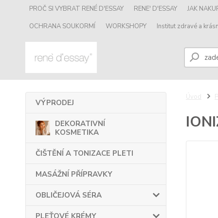
PROČ SI VYBRAT RENÉ D'ESSAY
RENE' D'ESSAY
JAK NAK
OCHRANA SOUKORMÍ
WORKSHOPY
Institut zdravé a krásn
Úvod
VÝPRODEJ
ION
DEKORATIVNÍ
KOSMETIKA
ČIŠTĚNÍ A TONIZACE PLETI
MASÁŽNÍ PŘÍPRAVKY
OBLIČEJOVÁ SÉRA
PLEŤOVÉ KRÉMY