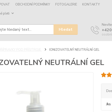
UPOVAT
OBCHODNÍ PODMÍNKY
FOTOGALERIE
KONTAKTY
é pleti
Nevíte
Hledat
+420
osobní
PŘÍPRAVKY POD PŘÍSTROJE
IONIZOVATELNÝ NEUTRÁLNÍ GEL
IZOVATELNÝ NEUTRÁLNÍ GEL
Dos
/
ks