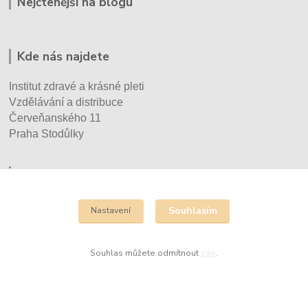
Nejčtenější na blogu
Kde nás najdete
Institut zdravé a krásné pleti
Vzdělávání a distribuce
Červeňanského 11
Praha Stodůlky
Kontakty
Eva Vršecká
Souhlasím
Nastavení
+420 732 930 670
info@cechyrenedessay.cz
Souhlas můžete odmítnout
zde
.