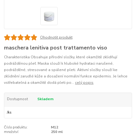
Ohodnotit produkt
maschera lenitiva post trattamento viso
Charakteristika Obsahuje přírodní složky, které okamžitě zklidňují
podrážděnou pleť. Maska slouží k hluboké hydrataci narušené,
podrážděné, stresované a spálené pleti. Aktivní složky slouží ke
zklidnění zarudlé kůže a dosažení normální funkce epidermis. Je lehce
vstřebatelná a okamžitě dodá pleti po...
celý popis
Dostupnost
Skladem
/
ks
Číslo produktu:
M12
množství:
250 ml