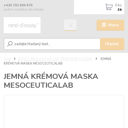
0
ks
+420 732 930 670
za
osobní návštěva dle dohody
Menu
Hledat
Úvod
BIOTECHNOLOGICKÁ OŠETŘENÍ RENÉ D’ESSAY
JEMNÁ
KRÉMOVÁ MASKA MESOCEUTICALAB
JEMNÁ KRÉMOVÁ MASKA
MESOCEUTICALAB