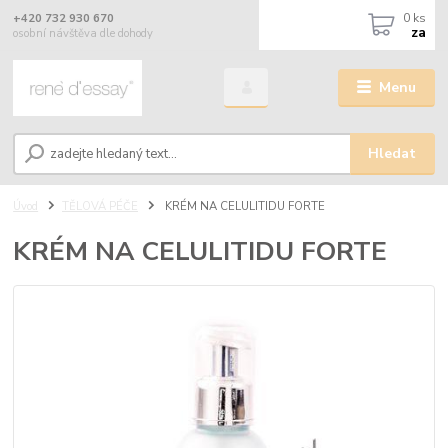
0
ks
+420 732 930 670
za
osobní návštěva dle dohody
Menu
Hledat
Úvod
TĚLOVÁ PÉČE
KRÉM NA CELULITIDU FORTE
KRÉM NA CELULITIDU FORTE