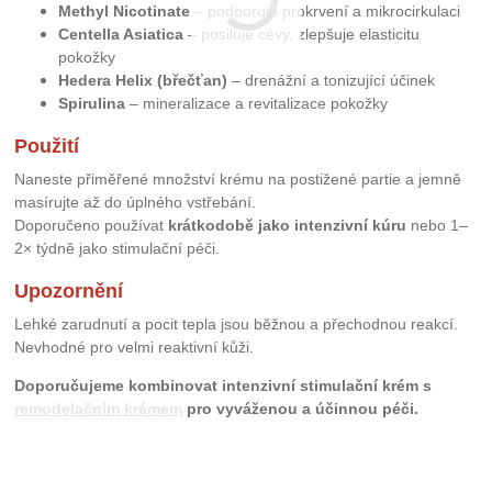
Methyl Nicotinate
– podporuje prokrvení a mikrocirkulaci
Centella Asiatica
– posiluje cévy, zlepšuje elasticitu
pokožky
Hedera Helix (břečťan)
– drenážní a tonizující účinek
Spirulina
– mineralizace a revitalizace pokožky
Použití
Naneste přiměřené množství krému na postižené partie a jemně
masírujte až do úplného vstřebání.
Doporučeno používat
krátkodobě jako intenzivní kúru
nebo 1–
2× týdně jako stimulační péči.
Upozornění
Lehké zarudnutí a pocit tepla jsou běžnou a přechodnou reakcí.
Nevhodné pro velmi reaktivní kůži.
Doporučujeme kombinovat intenzivní stimulační krém s
remodelačním krémem
pro vyváženou a účinnou péči.