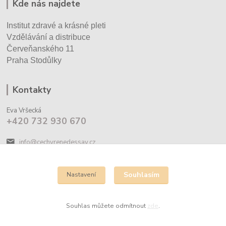
Kde nás najdete
Institut zdravé a krásné pleti
Vzdělávání a distribuce
Červeňanského 11
Praha Stodůlky
Kontakty
Eva Vršecká
+420 732 930 670
info@cechyrenedessay.cz
Souhlasím
Nastavení
Souhlas můžete odmítnout
zde
.
Vytvořeno na
Eshop-rychle.cz