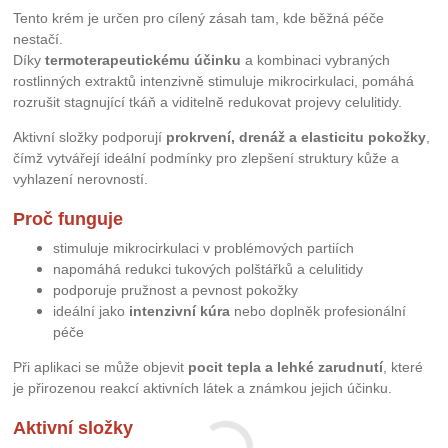
Tento krém je určen pro cílený zásah tam, kde běžná péče
nestačí.
Díky
termoterapeutickému účinku
a kombinaci vybraných
rostlinných extraktů intenzivně stimuluje mikrocirkulaci, pomáhá
rozrušit stagnující tkáň a viditelně redukovat projevy celulitidy.
Aktivní složky podporují
prokrvení, drenáž a elasticitu pokožky
,
čímž vytvářejí ideální podmínky pro zlepšení struktury kůže a
vyhlazení nerovností.
Proč funguje
stimuluje mikrocirkulaci v problémových partiích
napomáhá redukci tukových polštářků a celulitidy
podporuje pružnost a pevnost pokožky
ideální jako
intenzivní kúra
nebo doplněk profesionální
péče
Při aplikaci se může objevit
pocit tepla a lehké zarudnutí
, které
je přirozenou reakcí aktivních látek a známkou jejich účinku.
Aktivní složky