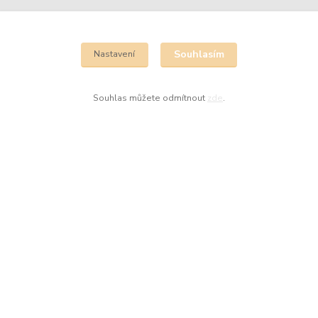
Kde nás najdete
Souhlasím
Nastavení
Institut zdravé a krásné pleti
Vzdělávání a distribuce
Souhlas můžete odmítnout
zde
.
Červeňanského 11
Praha Stodůlky
Kontakty
Eva Vršecká
+420 732 930 670
info@cechyrenedessay.cz