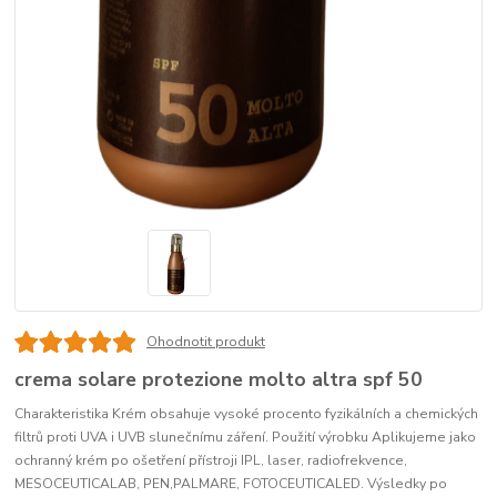
Ohodnotit produkt
crema solare protezione molto altra spf 50
Charakteristika Krém obsahuje vysoké procento fyzikálních a chemických
filtrů proti UVA i UVB slunečnímu záření. Použití výrobku Aplikujeme jako
ochranný krém po ošetření přístroji IPL, laser, radiofrekvence,
MESOCEUTICALAB, PEN,PALMARE, FOTOCEUTICALED. Výsledky po