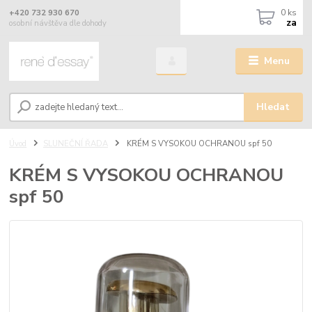
0
ks
+420 732 930 670
za
osobní návštěva dle dohody
Menu
Hledat
Úvod
SLUNEČNÍ ŘADA
KRÉM S VYSOKOU OCHRANOU spf 50
KRÉM S VYSOKOU OCHRANOU
spf 50