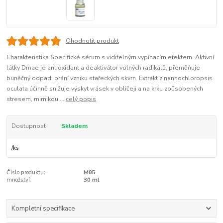
Ohodnotit produkt
Charakteristika Specifické sérum s viditelným vypínacím efektem. Aktivní
látky Dmae je antioxidant a deaktivátor volných radikálů, přeměňuje
buněčný odpad, brání vzniku stařeckých skvrn. Extrakt z nannochloropsis
oculata účinně snižuje výskyt vrásek v obličeji a na krku způsobených
stresem, mimikou ...
celý popis
Dostupnost
Skladem
/
ks
Číslo produktu:
M05
množství:
30 ml
Kompletní specifikace