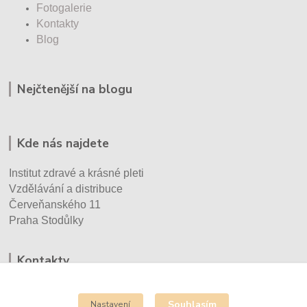
Fotogalerie
Kontakty
Blog
Nejčtenější na blogu
Kde nás najdete
Institut zdravé a krásné pleti
Vzdělávání a distribuce
Červeňanského 11
Praha Stodůlky
Kontakty
Eva Vršecká
+420 732 930 670
Souhlasím
Nastavení