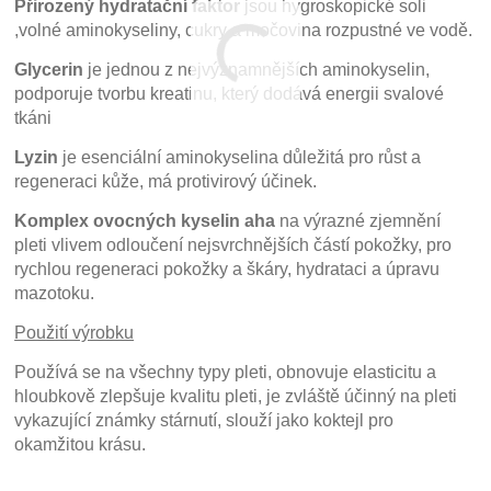
Přirozený hydratační faktor
jsou hygroskopické soli
,volné aminokyseliny, cukry a močovina rozpustné ve vodě.
Glycerin
je jednou z nejvýznamnějších aminokyselin,
podporuje tvorbu kreatinu, který dodává energii svalové
tkáni
Lyzin
je esenciální aminokyselina důležitá pro růst a
regeneraci kůže, má protivirový účinek.
Komplex ovocných kyselin aha
na výrazné zjemnění
pleti vlivem odloučení nejsvrchnějších částí pokožky, pro
rychlou regeneraci pokožky a škáry, hydrataci a úpravu
mazotoku.
Použití výrobku
Používá se na všechny typy pleti, obnovuje elasticitu a
hloubkově zlepšuje kvalitu pleti, je zvláště účinný na pleti
vykazující známky stárnutí, slouží jako koktejl pro
okamžitou krásu.