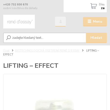
0
ks
+420 732 930 670
za
osobní návštěva dle dohody
Menu
Hledat
Úvod
BIOTECHNOLOGICKÁ OŠETŘENÍ RENÉ D’ESSAY
LIFTING –
EFFECT
LIFTING – EFFECT