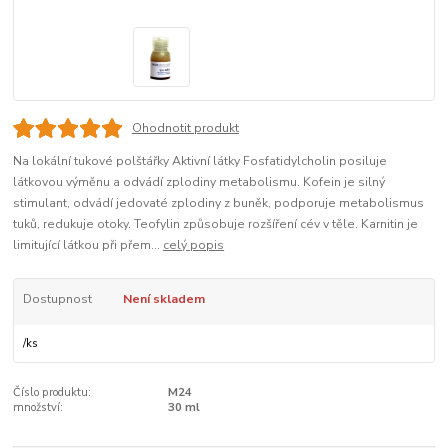
Ohodnotit produkt
Na lokální tukové polštářky Aktivní látky Fosfatidylcholin posiluje
látkovou výměnu a odvádí zplodiny metabolismu. Kofein je silný
stimulant, odvádí jedovaté zplodiny z buněk, podporuje metabolismus
tuků, redukuje otoky. Teofylin způsobuje rozšíření cév v těle. Karnitin je
limitující látkou při přem...
celý popis
Dostupnost
Není skladem
/
ks
Číslo produktu:
M24
množství:
30 ml