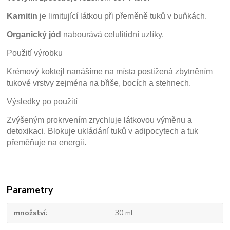
Karnitin
je limitující látkou při přeměně tuků v buňkách.
Organický jód
nabourává celulitidní uzlíky.
Použití výrobku
Krémový koktejl nanášíme na místa postižená zbytněním
tukové vrstvy zejména na břiše, bocích a stehnech.
Výsledky po použití
Zvýšeným prokrvením zrychluje látkovou výměnu a
detoxikaci. Blokuje ukládání tuků v adipocytech a tuk
přeměňuje na energii.
Parametry
množství
30 ml