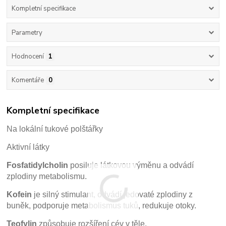
Kompletní specifikace
Parametry
Hodnocení
1
Komentáře
0
Kompletní specifikace
Na lokální tukové polštářky
Aktivní látky
Fosfatidylcholin
posiluje látkovou výměnu a odvádí
zplodiny metabolismu.
Kofein
je silný stimulant, odvádí jedovaté zplodiny z
buněk, podporuje metabolismus tuků, redukuje otoky.
Teofylin
způsobuje rozšíření cév v těle.