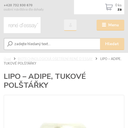
0
ks
+420 732 930 670
za
osobní návštěva dle dohody
Menu
Hledat
Úvod
BIOTECHNOLOGICKÁ OŠETŘENÍ RENÉ D’ESSAY
LIPO – ADIPE,
TUKOVÉ POLŠTÁŘKY
LIPO – ADIPE, TUKOVÉ
POLŠTÁŘKY