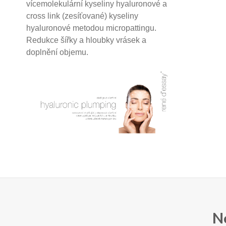
vícemolekulární kyseliny hyaluronové a
cross link (zesíťované) kyseliny
hyaluronové
metodou micropattingu.
Redukce šířky a hloubky vrásek a
doplnění objemu.
N