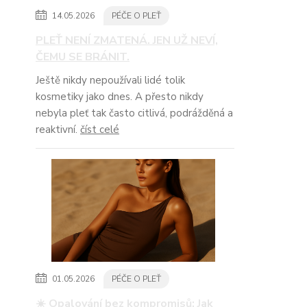
14.05.2026
PÉČE O PLEŤ
PLEŤ NENÍ ZMATENÁ. JEN UŽ NEVÍ,
ČEMU SE BRÁNIT.
Ještě nikdy nepoužívali lidé tolik
kosmetiky jako dnes. A přesto nikdy
nebyla pleť tak často citlivá, podrážděná a
reaktivní.
číst celé
01.05.2026
PÉČE O PLEŤ
☀️ Opalování bez kompromisů: Jak