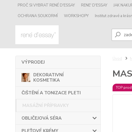
PROČ SI VYBRAT RENÉ D'ESSAY
RENE' D'ESSAY
JAK NAK
OCHRANA SOUKORMÍ
WORKSHOPY
Institut zdravé a krásn
Úvod
VÝPRODEJ
MAS
DEKORATIVNÍ
KOSMETIKA
TOP prod
ČIŠTĚNÍ A TONIZACE PLETI
MASÁŽNÍ PŘÍPRAVKY
OBLIČEJOVÁ SÉRA
PLEŤOVÉ KRÉMY