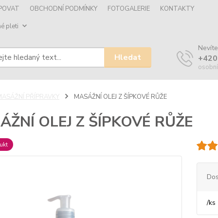
UPOVAT
OBCHODNÍ PODMÍNKY
FOTOGALERIE
KONTAKTY
é pleti
Nevíte
Hledat
+420
osobní
MASÁŽNÍ PŘÍPRAVKY
MASÁŽNÍ OLEJ Z ŠÍPKOVÉ RŮŽE
ÁŽNÍ OLEJ Z ŠÍPKOVÉ RŮŽE
ukt
Dos
/
ks