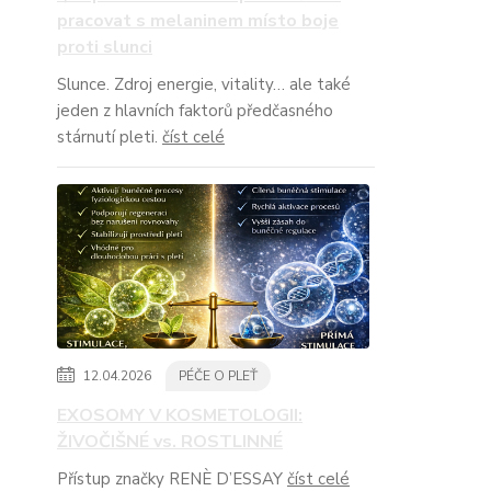
pracovat s melaninem místo boje
proti slunci
Slunce. Zdroj energie, vitality… ale také
jeden z hlavních faktorů předčasného
stárnutí pleti.
číst celé
12.04.2026
PÉČE O PLEŤ
EXOSOMY V KOSMETOLOGII:
ŽIVOČIŠNÉ vs. ROSTLINNÉ
Přístup značky RENÈ D’ESSAY
číst celé