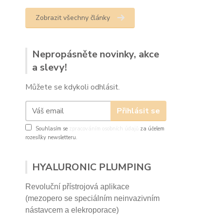
Zobrazit všechny články
Nepropásněte novinky, akce
a slevy!
Můžete se kdykoli odhlásit.
Přihlásit se
Souhlasím se
zpracováním osobních údajů
za účelem
rozesílky newsletteru.
HYALURONIC PLUMPING
Revoluční přístrojová aplikace
(mezopero se speciálním neinvazivním
nástavcem a elekroporace)