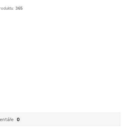
roduktu:
365
entáře
0