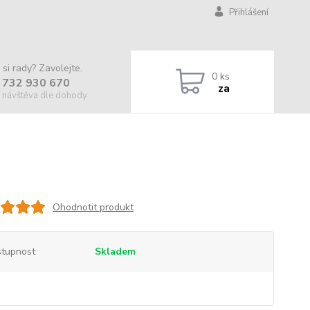
Přihlášení
 si rady? Zavolejte.
0
ks
 732 930 670
za
 návštěva dle dohody
Ohodnotit produkt
tupnost
Skladem