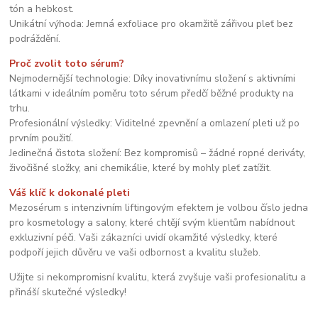
tón a hebkost.
Unikátní výhoda: Jemná exfoliace pro okamžitě zářivou pleť bez
podráždění.
Proč zvolit toto sérum?
Nejmodernější technologie: Díky inovativnímu složení s aktivními
látkami v ideálním poměru toto sérum předčí běžné produkty na
trhu.
Profesionální výsledky: Viditelné zpevnění a omlazení pleti už po
prvním použití.
Jedinečná čistota složení: Bez kompromisů – žádné ropné deriváty,
živočišné složky, ani chemikálie, které by mohly pleť zatížit.
Váš klíč k dokonalé pleti
Mezosérum s intenzivním liftingovým efektem je volbou číslo jedna
pro kosmetology a salony, které chtějí svým klientům nabídnout
exkluzivní péči. Vaši zákazníci uvidí okamžité výsledky, které
podpoří jejich důvěru ve vaši odbornost a kvalitu služeb.
Užijte si nekompromisní kvalitu, která zvyšuje vaši profesionalitu a
přináší skutečné výsledky!