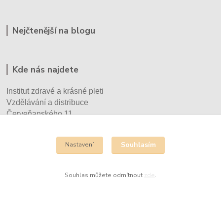
Nejčtenější na blogu
Kde nás najdete
Institut zdravé a krásné pleti
Vzdělávání a distribuce
Červeňanského 11
Praha Stodůlky
Souhlasím
Nastavení
Kontakty
Eva Vršecká
Souhlas můžete odmítnout
zde
.
+420 732 930 670
info@cechyrenedessay.cz