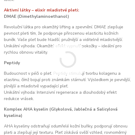
Aktivní látky – elixír mladistvé pleti:
DMAE (Dimethylaminoethanol)
Revoluční látka pro okamžitý lifting a zpevnění. DMAE zlepšuje
pevnost pleti tím, že podporuje přirozenou elasticitu kožních
buněk. Vaše pleť bude hladší, pružnější a viditelně mladistvější.
Unikátní výhoda: Okamžitý efekt vypnutí pokožky – ideální pro
rychlou obnovu vitality.
Peptidy
Budoucnost v péči o pleť. Peptidy stimulují tvorbu kolagenu a
elastinu, čímž bojují proti známkám stárnutí. Výsledkem je pevnější,
plnější a mladistvě vypadající pleť.
Unikátní výhoda: Intenzivní regenerace a dlouhodobý efekt
redukce vrásek.
Komplex AHA kyselin (Glykolová, Jablečná a Salicylová
kyselina)
AHA kyseliny odstraňují odumřelé kožní buňky, podporují obnovu
pleti a zlepšují její texturu. Pleť získává svěží vzhled, rovnoměrný