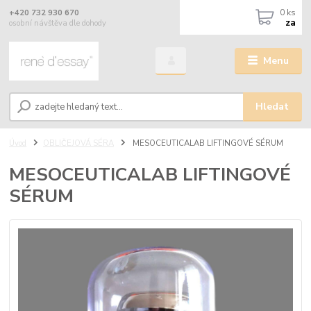
0
ks
+420 732 930 670
za
osobní návštěva dle dohody
Menu
Hledat
Úvod
OBLIČEJOVÁ SÉRA
MESOCEUTICALAB LIFTINGOVÉ SÉRUM
MESOCEUTICALAB LIFTINGOVÉ
SÉRUM