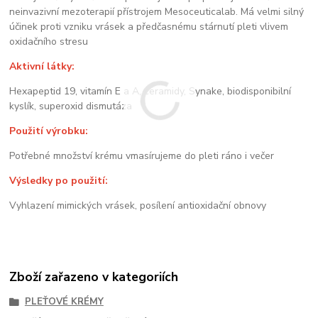
neinvazivní mezoterapií přístrojem Mesoceuticalab. Má velmi silný
účinek proti vzniku vrásek a předčasnému stárnutí pleti vlivem
oxidačního stresu
Aktivní látky:
Hexapeptid 19, vitamín E a A, ceramidy, Synake, biodisponibilní
kyslík, superoxid dismutáza
Použití výrobku:
Potřebné množství krému vmasírujeme do pleti ráno i večer
Výsledky po použití:
Vyhlazení mimických vrásek, posílení antioxidační obnovy
Zboží zařazeno v kategoriích
PLEŤOVÉ KRÉMY