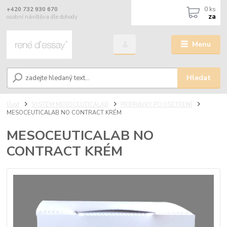
0
ks
+420 732 930 670
za
osobní návštěva dle dohody
Menu
Hledat
Úvod
SYSTÉM MESOCEUTICALAB
PŘÍPRAVKY PO OŠETŘENÍ
MESOCEUTICALAB NO CONTRACT KRÉM
MESOCEUTICALAB NO
CONTRACT KRÉM