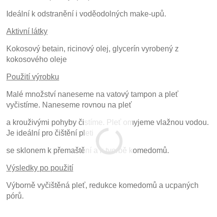
Ideální k odstranění i voděodolných make-upů.
Aktivní látky
Kokosový betain, ricinový olej, glycerín vyrobený z
kokosového oleje
Použití výrobku
Malé množství naneseme na vatový tampon a pleť
vyčistíme. Naneseme rovnou na pleť
a krouživými pohyby čistíme. Pleť omyjeme vlažnou vodou.
Je ideální pro čištění pleti
se sklonem k přemaštění a k tvorbě komedomů.
Výsledky po použití
Výborně vyčištěná pleť, redukce komedomů a ucpaných
pórů.