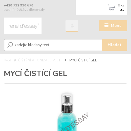
0
ks
+420 732 930 670
za
osobní návštěva dle dohody
Menu
Hledat
Úvod
ČIŠTĚNÍ A TONIZACE PLETI
MYCÍ ČISTÍCÍ GEL
MYCÍ ČISTÍCÍ GEL