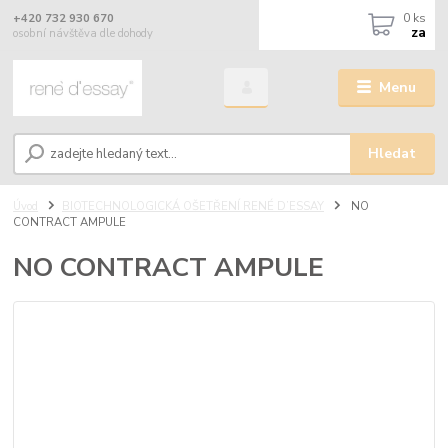
0
ks
+420 732 930 670
za
osobní návštěva dle dohody
Menu
Hledat
Úvod
BIOTECHNOLOGICKÁ OŠETŘENÍ RENÉ D’ESSAY
NO
CONTRACT AMPULE
NO CONTRACT AMPULE