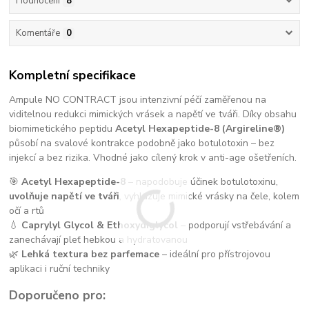
Hodnocení
8
Komentáře
0
Kompletní specifikace
Ampule NO CONTRACT jsou intenzivní péčí zaměřenou na
viditelnou redukci mimických vrásek a napětí ve tváři. Díky obsahu
biomimetického peptidu
Acetyl Hexapeptide-8 (Argireline®)
působí na svalové kontrakce podobně jako botulotoxin – bez
injekcí a bez rizika. Vhodné jako cílený krok v anti-age ošetřeních.
🎯
Acetyl Hexapeptide-8
– napodobuje účinek botulotoxinu,
uvolňuje napětí ve tváři
, vyhlazuje mimické vrásky na čele, kolem
očí a rtů
💧
Caprylyl Glycol & Ethoxydiglycol
– podporují vstřebávání a
zanechávají pleť hebkou a hydratovanou
🌿
Lehká textura bez parfemace
– ideální pro přístrojovou
aplikaci i ruční techniky
Doporučeno pro: