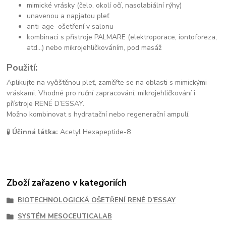
mimické vrásky (čelo, okolí očí, nasolabiální rýhy)
unavenou a napjatou pleť
anti-age ošetření v salonu
kombinaci s přístroje PALMARE (elektroporace, iontoforeza,
atd...) nebo mikrojehličkováním, pod masáž
Použití:
Aplikujte na vyčištěnou pleť, zaměřte se na oblasti s mimickými
vráskami. Vhodné pro ruční zapracování, mikrojehličkování i
přístroje RENÉ D’ESSAY.
Možno kombinovat s hydratační nebo regenerační ampulí.
🧪
Účinná látka:
Acetyl Hexapeptide-8
Zboží zařazeno v kategoriích
BIOTECHNOLOGICKÁ OŠETŘENÍ RENÉ D’ESSAY
SYSTÉM MESOCEUTICALAB