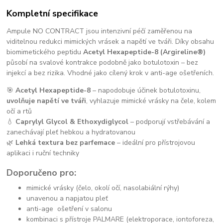
Kompletní specifikace
Ampule NO CONTRACT jsou intenzivní péčí zaměřenou na
viditelnou redukci mimických vrásek a napětí ve tváři. Díky obsahu
biomimetického peptidu
Acetyl Hexapeptide-8 (Argireline®)
působí na svalové kontrakce podobně jako botulotoxin – bez
injekcí a bez rizika. Vhodné jako cílený krok v anti-age ošetřeních.
🎯
Acetyl Hexapeptide-8
– napodobuje účinek botulotoxinu,
uvolňuje napětí ve tváři
, vyhlazuje mimické vrásky na čele, kolem
očí a rtů
💧
Caprylyl Glycol & Ethoxydiglycol
– podporují vstřebávání a
zanechávají pleť hebkou a hydratovanou
🌿
Lehká textura bez parfemace
– ideální pro přístrojovou
aplikaci i ruční techniky
Doporučeno pro:
mimické vrásky (čelo, okolí očí, nasolabiální rýhy)
unavenou a napjatou pleť
anti-age ošetření v salonu
kombinaci s přístroje PALMARE (elektroporace, iontoforeza,