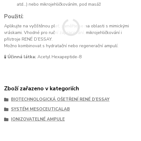
atd...) nebo mikrojehličkováním, pod masáž
Použití:
Aplikujte na vyčištěnou pleť, zaměřte se na oblasti s mimickými
vráskami. Vhodné pro ruční zapracování, mikrojehličkování i
přístroje RENÉ D’ESSAY.
Možno kombinovat s hydratační nebo regenerační ampulí.
🧪
Účinná látka:
Acetyl Hexapeptide-8
Zboží zařazeno v kategoriích
BIOTECHNOLOGICKÁ OŠETŘENÍ RENÉ D’ESSAY
SYSTÉM MESOCEUTICALAB
IONIZOVATELNÉ AMPULE