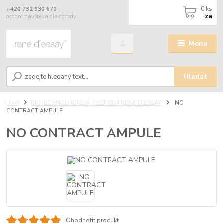
0
ks
+420 732 930 670
za
osobní návštěva dle dohody
Menu
Hledat
Úvod
BIOTECHNOLOGICKÁ OŠETŘENÍ RENÉ D’ESSAY
NO
CONTRACT AMPULE
NO CONTRACT AMPULE
Ohodnotit produkt