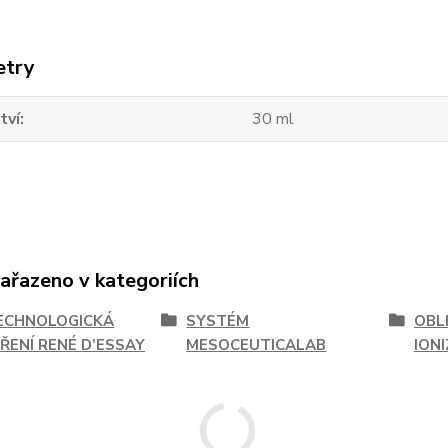
etry
tví
30 ml
zařazeno v kategoriích
ECHNOLOGICKÁ
SYSTÉM
OBL
ŘENÍ RENÉ D’ESSAY
MESOCEUTICALAB
ION