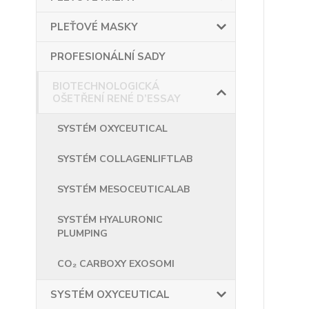
PLEŤOVÉ MASKY
PROFESIONÁLNÍ SADY
BIOTECHNOLOGICKÁ
OŠETŘENÍ RENÉ D’ESSAY
SYSTÉM OXYCEUTICAL
SYSTÉM COLLAGENLIFTLAB
SYSTÉM MESOCEUTICALAB
SYSTÉM HYALURONIC
PLUMPING
CO₂ CARBOXY EXOSOMI
SYSTÉM OXYCEUTICAL