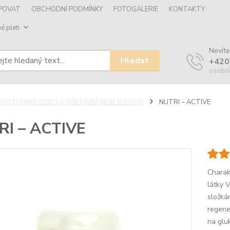
UPOVAT
OBCHODNÍ PODMÍNKY
FOTOGALERIE
KONTAKTY
é pleti
Nevíte
Hledat
+420
osobní
BIOTECHNOLOGICKÁ OŠETŘENÍ RENÉ D’ESSAY
NUTRI – ACTIVE
RI – ACTIVE
Charakt
látky 
složká
regene
na glu