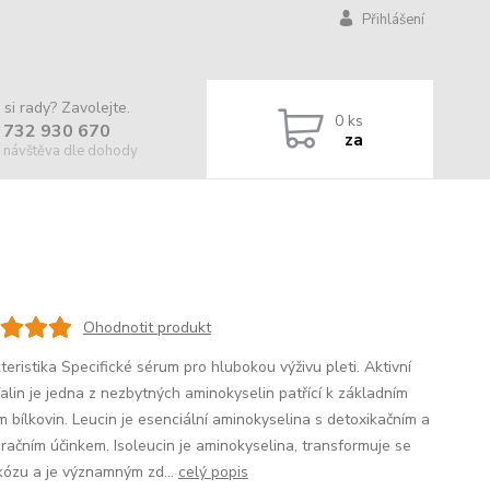
Přihlášení
 si rady? Zavolejte.
0
ks
 732 930 670
za
 návštěva dle dohody
Ohodnotit produkt
eristika Specifické sérum pro hlubokou výživu pleti. Aktivní
Valin je jedna z nezbytných aminokyselin patřící k základním
m bílkovin. Leucin je esenciální aminokyselina s detoxikačním a
račním účinkem. Isoleucin je aminokyselina, transformuje se
kózu a je významným zd...
celý popis