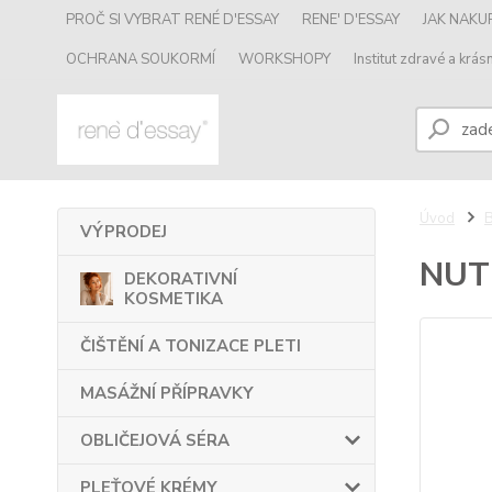
PROČ SI VYBRAT RENÉ D'ESSAY
RENE' D'ESSAY
JAK NAK
OCHRANA SOUKORMÍ
WORKSHOPY
Institut zdravé a krásn
Úvod
VÝPRODEJ
NUT
DEKORATIVNÍ
KOSMETIKA
ČIŠTĚNÍ A TONIZACE PLETI
MASÁŽNÍ PŘÍPRAVKY
OBLIČEJOVÁ SÉRA
PLEŤOVÉ KRÉMY