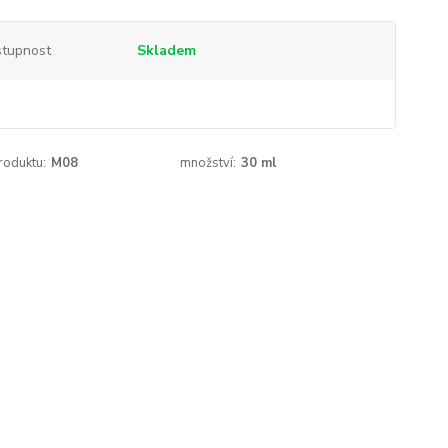
tupnost
Skladem
roduktu:
M08
množství:
30 ml