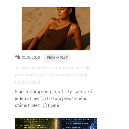
01.05.2026
PÉČE O PLEŤ
☀️ Opalování bez kompromisů: Jak
pracovat s melaninem místo boje
proti slunci
Slunce. Zdroj energie, vitality… ale také
jeden z hlavních faktorů předčasného
stárnutí pleti.
číst celé