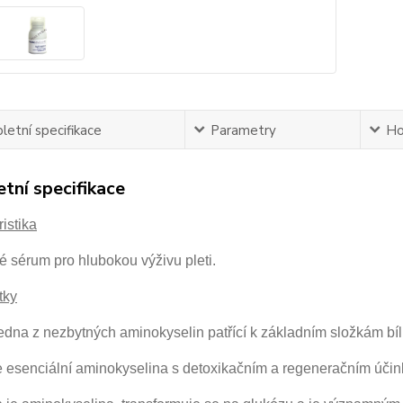
etní specifikace
Parametry
Ho
tní specifikace
istika
é sérum pro hlubokou výživu pleti.
tky
jedna z nezbytných aminokyselin patřící k základním složkám bíl
e esenciální aminokyselina s detoxikačním a regeneračním úči