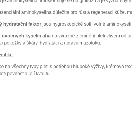
n
je aminokyselina, transformuje se na glukózu a je významným
esenciální aminokyselina důležitá pro růst a regeneraci kůže, má
ý hydratační faktor
jsou hygroskopické soli ,volné aminokyseli
 ovocných kyselin aha
na výrazné zjemnění pleti vlivem odlou
i pokožky a škáry, hydrataci a úpravu mazotoku.
ýrobku
e na všechny typy pleti s potřebou hluboké výživy, krémová text
eti pevnost a její kvalitu.