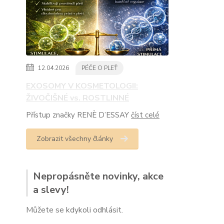
12.04.2026
PÉČE O PLEŤ
EXOSOMY V KOSMETOLOGII:
ŽIVOČIŠNÉ vs. ROSTLINNÉ
Přístup značky RENÈ D’ESSAY
číst celé
Zobrazit všechny články
Nepropásněte novinky, akce
a slevy!
Můžete se kdykoli odhlásit.