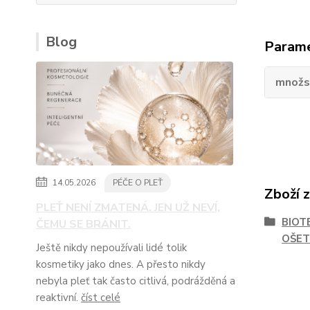
Blog
Param
množs
14.05.2026
PÉČE O PLEŤ
Zboží 
PLEŤ NENÍ ZMATENÁ. JEN UŽ NEVÍ,
BIOT
ČEMU SE BRÁNIT.
OŠET
Ještě nikdy nepoužívali lidé tolik
kosmetiky jako dnes. A přesto nikdy
nebyla pleť tak často citlivá, podrážděná a
reaktivní.
číst celé