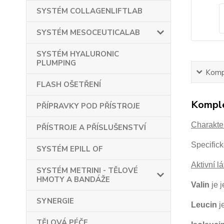
SYSTÉM COLLAGENLIFTLAB
SYSTÉM MESOCEUTICALAB
SYSTÉM HYALURONIC
PLUMPING
Kompl
FLASH OŠETŘENÍ
Komple
PŘÍPRAVKY POD PŘÍSTROJE
Charakter
PŘÍSTROJE A PŘÍSLUŠENSTVÍ
Specifick
SYSTÉM EPILL OF
Aktivní lá
SYSTÉM METRINI - TĚLOVÉ
HMOTY A BANDÁŽE
Valin
je 
SYNERGIE
Leucin
j
TĚLOVÁ PÉČE