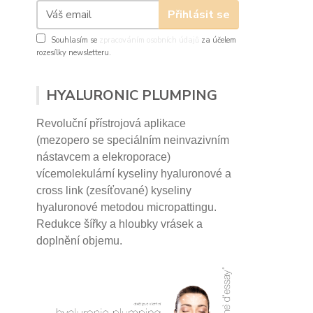
Přihlásit se
Souhlasím se
zpracováním osobních údajů
za účelem
rozesílky newsletteru.
HYALURONIC PLUMPING
Revoluční přístrojová aplikace
(mezopero se speciálním neinvazivním
nástavcem a elekroporace)
vícemolekulární kyseliny hyaluronové a
cross link (zesíťované) kyseliny
hyaluronové
metodou micropattingu.
Redukce šířky a hloubky vrásek a
doplnění objemu.