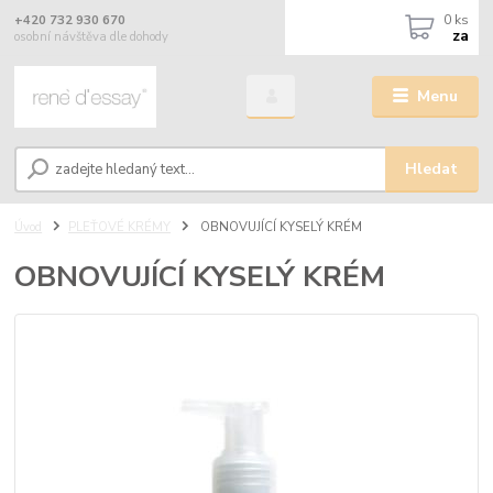
0
ks
+420 732 930 670
za
osobní návštěva dle dohody
Menu
Hledat
Úvod
PLEŤOVÉ KRÉMY
OBNOVUJÍCÍ KYSELÝ KRÉM
OBNOVUJÍCÍ KYSELÝ KRÉM