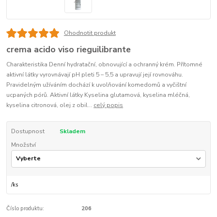
Ohodnotit produkt
crema acido viso rieguilibrante
Charakteristika Denní hydratační, obnovující a ochranný krém. Přítomné
aktivní látky vyrovnávají pH pleti 5 – 5,5 a upravují její rovnováhu.
Pravidelným užíváním dochází k uvolňování komedomů a vyčištní
ucpaných pórů. Aktivní látky Kyselina glutamová, kyselina mléčná,
kyselina citronová, olej z obil...
celý popis
Dostupnost
Skladem
Množství
/
ks
Číslo produktu:
206