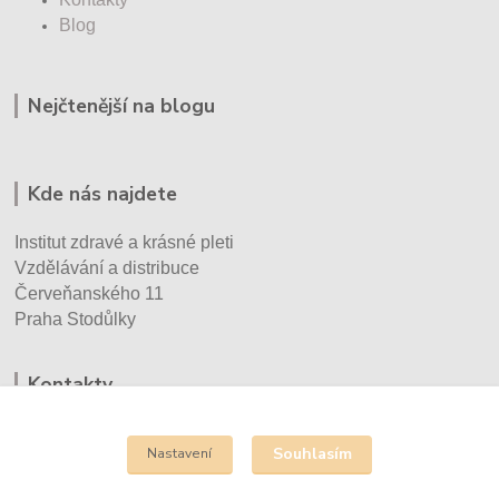
Blog
Nejčtenější na blogu
Kde nás najdete
Institut zdravé a krásné pleti
Vzdělávání a distribuce
Červeňanského 11
Praha Stodůlky
Kontakty
Eva Vršecká
+420 732 930 670
Souhlasím
Nastavení